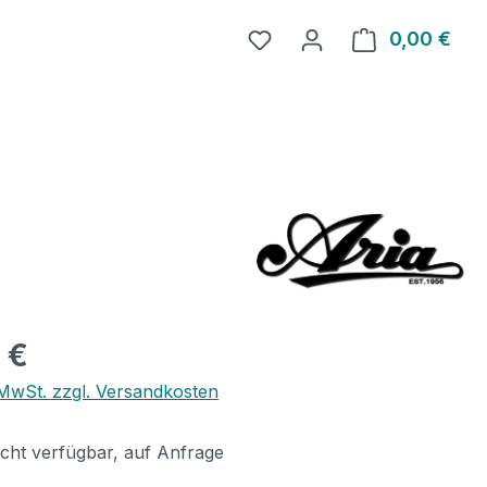
0,00 €
Ware
eis:
 €
. MwSt. zzgl. Versandkosten
icht verfügbar, auf Anfrage