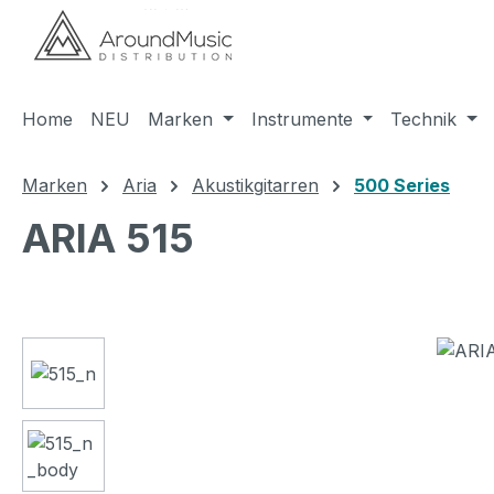
m Hauptinhalt springen
Zur Suche springen
Zur Hauptnavigation springen
Home
NEU
Marken
Instrumente
Technik
Marken
Aria
Akustikgitarren
500 Series
ARIA 515
Bildergalerie überspringen