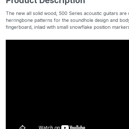
Product Description
The new all solid wood, 500 Series acoustic guitars are
herringbone patterns for the soundhole design and body 
fingerboard, inlaid with small snowflake position marker