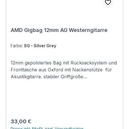
AMD Gigbag 12mm AG Westerngitarre
Farbe:
SG - Silver Grey
12mm gepolstertes Bag mit Rucksacksystem und
Fronttasche aus Oxford mit Nackenstütze für
Akustikgitarre. stabiler Griffgroße
FronttascheNackenstütze 12mm Polsterung
RucksacktragegurteOxford Material
Regulärer Preis:
33,00 €
Preise inkl. MwSt. zzgl. Versandkosten