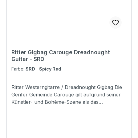
mm Upper Bout: 315 mm Lower Bout: 400 mm
Depth: 125 mm
Ritter Gigbag Carouge Dreadnought
Guitar - SRD
Farbe:
SRD - Spicy Red
Ritter Westerngitarre / Dreadnought Gigbag Die
Genfer Gemeinde Carouge gilt aufgrund seiner
Künstler- und Bohème-Szene als das
"Greenwich Village von Genf". Die Carouge-
Serie mag ein wenig im Schatten ihres großen
Bruder stehen, aber die Taschen sind nicht zu
unterschätzen! Im schlichten Äußeren steckt