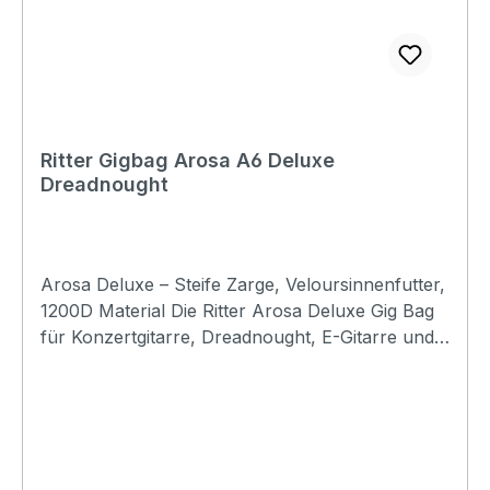
Ritter Gigbag Arosa A6 Deluxe
Dreadnought
Arosa Deluxe – Steife Zarge, Veloursinnenfutter,
1200D Material Die Ritter Arosa Deluxe Gig Bag
für Konzertgitarre, Dreadnought, E-Gitarre und
E-Bass bietet erstklassigen Schutz und edles
Design in der neuen Farbe Titanium Grey. Mit
einer 1,5 mm steifen PVC-Zarge und einem 33
mm dicken, 3-schichtigen Polstermaterial setzt
diese Tasche neue Maßstäbe in Sachen