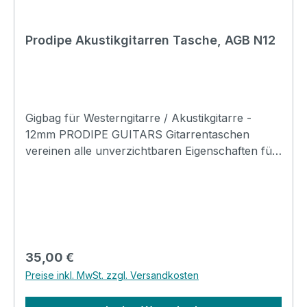
Prodipe Akustikgitarren Tasche, AGB N12
Gigbag für Westerngitarre / Akustikgitarre -
12mm PRODIPE GUITARS Gitarrentaschen
vereinen alle unverzichtbaren Eigenschaften für
den Transport ihres Instruments. 12mm
Polsterung Eine robuste Außenhülle zum Schutz
ihres InstrumentsVerstärkte
ReißverschlüsseRobuste & leicht einstellbare
TragegurteEine 12 mm dicke Schaumschicht für
besonders guten Schutzinklusive Neck Strap für
Regulärer Preis:
35,00 €
den GitarrenhalsDezentes, zeitloses Design mit
Preise inkl. MwSt. zzgl. Versandkosten
einer Tasche für Accessoires, Kabel oder
anderes Zubehör