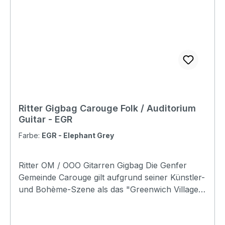
pocket with organizer: No Adress tag: No
Aircraft hanger: No Weight: 1,00 kg Length: 1100
mm Upper Bout: 335 mm Lower Bout: 430 mm
Depth: 125 mm
Ritter Gigbag Carouge Folk / Auditorium
Guitar - EGR
Farbe:
EGR - Elephant Grey
Ritter OM / OOO Gitarren Gigbag Die Genfer
Gemeinde Carouge gilt aufgrund seiner Künstler-
und Bohème-Szene als das "Greenwich Village
von Genf". Die Carouge-Serie mag ein wenig im
Schatten ihres großen Bruder stehen, aber die