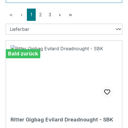
Seite
Seite
Seite
1
2
3
Bald zurück
Ritter Gigbag Evilard Dreadnought - SBK