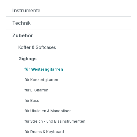
Instrumente
Technik
Zubehör
Koffer & Softcases
Gigbags
für Westerngitarren
für Konzertgitarren
für E-Gitarren
für Bass
für Ukulelen & Mandolinen
für Streich - und Blasinstrumenten
für Drums & Keyboard