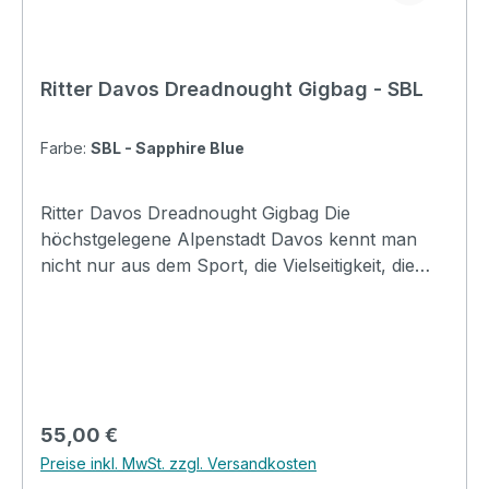
Ritter Davos Dreadnought Gigbag - SBL
Farbe:
SBL - Sapphire Blue
Ritter Davos Dreadnought Gigbag Die
höchstgelegene Alpenstadt Davos kennt man
nicht nur aus dem Sport, die Vielseitigkeit, die
dieser Ort bietet, ist überall bekannt. Wie auch in
den anderen Ritter Serien bieten die Davos
Taschen ein breites Spektrum an Schutz und
komfortablem Handling bei Transport und
Lagerung. Taschen in Davoser Qualität sind für
den Alltag bei leichter bis mittlerer
Regulärer Preis:
55,00 €
Beanspruchung konzipiert. Mit coolen
Preise inkl. MwSt. zzgl. Versandkosten
Designmerkmalen, insbesondere mit der neuen