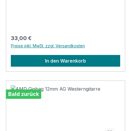
RucksacktragegurteOxford Material
Regulärer Preis:
33,00 €
Preise inkl. MwSt. zzgl. Versandkosten
In den Warenkorb
Bald zurück