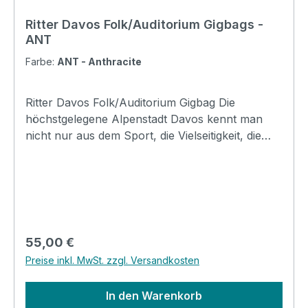
Ritter Davos Folk/Auditorium Gigbags -
ANT
Farbe:
ANT - Anthracite
Ritter Davos Folk/Auditorium Gigbag Die
höchstgelegene Alpenstadt Davos kennt man
nicht nur aus dem Sport, die Vielseitigkeit, die
dieser Ort bietet, ist überall bekannt. Wie auch in
den anderen Ritter Serien bieten die Davos
Taschen ein breites Spektrum an Schutz und
komfortablem Handling bei Transport und
Lagerung. Taschen in Davoser Qualität sind für
den Alltag bei leichter bis mittlerer
Regulärer Preis:
55,00 €
Beanspruchung konzipiert. Mit coolen
Preise inkl. MwSt. zzgl. Versandkosten
Designmerkmalen, insbesondere mit der neuen
Badge-Option, werden die Taschen zu einem
In den Warenkorb
Ausdruck ihres persönlichen Stil Specifications