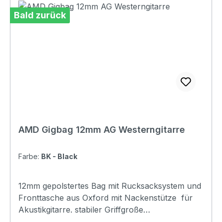
stripes: Yes. 1 stripes at bottom Raincover
Bald zurück
included: No Front pocket with organizer: No
Adress tag: No Aircraft hanger: No Weight: 0.92
kg Length: 1090 mm Upper Bout: 340 mm Lower
Bout: 420 mm Depth: 120 mm
AMD Gigbag 12mm AG Westerngitarre
Farbe:
BK - Black
12mm gepolstertes Bag mit Rucksacksystem und
Fronttasche aus Oxford mit Nackenstütze für
Akustikgitarre. stabiler Griffgroße
FronttascheNackenstütze 12mm Polsterung