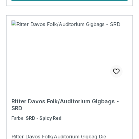
Padding construction: 10mm high density, 5mm
soft foam Padding: 15 mm Pockets: 1 large
pocket ( DIN-A4 flat pocket) Headstock
protection: yes Reflective logo and stripes: Yes. 2
stripes at bottom Raincover included: No Front
pocket with organizer: No Adress tag: No
Aircraft hanger: No Weight: 1 kg Length: 1090
mm Upper Bout: 315 mm Lower Bout: 400 mm
Depth: 125 mm
Ritter Davos Folk/Auditorium Gigbags -
SRD
Farbe:
SRD - Spicy Red
Ritter Davos Folk/Auditorium Gigbag Die