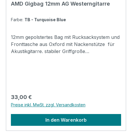
AMD Gigbag 12mm AG Westerngitarre
Farbe:
TB - Turquoise Blue
12mm gepolstertes Bag mit Rucksacksystem und
Fronttasche aus Oxford mit Nackenstütze für
Akustikgitarre. stabiler Griffgroße
FronttascheNackenstütze 12mm Polsterung
RucksacktragegurteOxford Material
Regulärer Preis:
33,00 €
Preise inkl. MwSt. zzgl. Versandkosten
In den Warenkorb