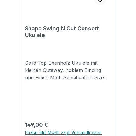
included: No Headstock protection:
yes Front pocket with organizer: No
Adress tag: No Aircraft hanger: No
Weight: 1.5 kg Length: 1045 mm
Shape Swing N Cut Concert
Upper Bout: 300 mm Lower Bout:
Ukulele
380 mm Depth: 120 mm
Solid Top Ebenholz Ukulele mit
kleinen Cutaway, noblem Binding
und Finish Matt. Specification Size:
Concert with Cutaway Top: solid
Spruce Back&side: Koa Neck:
Mahogany FB&Bridge: Artifical
Rosewood Binding: Wood
Nut&saddle: Ox Bone Finish: Matt
Regulärer Preis:
149,00 €
Preise inkl. MwSt. zzgl. Versandkosten