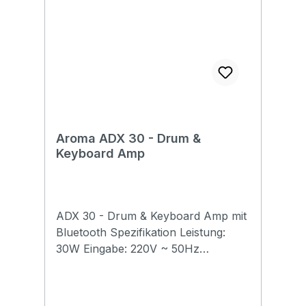
Aircraft hanger: No Weight: 0.8 kg
Aroma ADX 30 - Drum &
Keyboard Amp
ADX 30 - Drum & Keyboard Amp mit
Bluetooth Spezifikation Leistung:
30W Eingabe: 220V ~ 50Hz
Verbrauch: ≤50W Lautsprecher: 6.5-
Zoll-Tieftöner + 2.5-Zoll-Hochtöner
Bluetooth Version: 5.0 Nettogewicht: