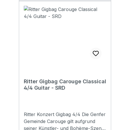
Scale lenght: 650mm Total lenght:
94*42*48mm Weight: 135g
1040 mm Weight: 2,2kg Fingerboard:
Rosewood, Mahogany framed
Details: Abalone dots Frets: round
frets, 20F Machine heads: vintage,
open style, gold Nut & Saddle: bone,
compensate Strings: D'addario EXP-
16 Pick Up: Fishman Sonitone Finish:
high gloss, Accessory sachet: saddle,
bridge pin, allen key, second strap
pin)
Ritter Gigbag Carouge Classical
4/4 Guitar - SRD
Ritter Konzert Gigbag 4/4 Die Genfer
Gemeinde Carouge gilt aufgrund
seiner Künstler- und Bohème-Szene