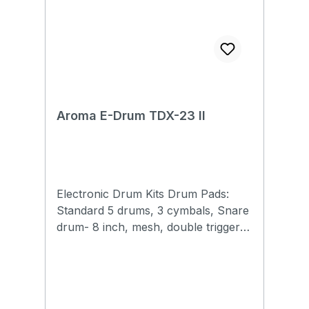
Aroma E-Drum TDX-23 II
Electronic Drum Kits Drum Pads:
Standard 5 drums, 3 cymbals, Snare
drum- 8 inch, mesh, double triggers,
Bass drum-pedal + drum - 8 inch,
mesh head Tom drums - all 7 inch,
mesh Crash- 10.5 inch, half silicone,
double triggers, mute function Ride