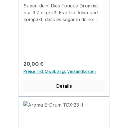
Super klein! Dies Tongue Drum ist
nur 3 Zoll groß. Es ist so klein und
kompakt, dass es sogar in deine
Tasche passt. Größe: 3" (7,62 cm)
Material: Stahl Stimmung: A5 B5 #C6
E6 #F6 A6. 6 Töne Farbe:
BlackKlarer, beruhigender Sound
Perfekt für Klangtherapie und
Meditation Inkl. Klöppel, Starterheft
Regulärer Preis:
20,00 €
und Sticker
Preise inkl. MwSt. zzgl. Versandkosten
Details