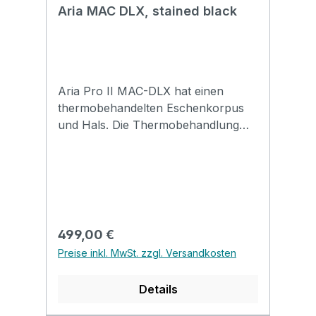
Aria MAC DLX, stained black
Aria Pro II MAC-DLX hat einen
thermobehandelten Eschenkorpus
und Hals. Die Thermobehandlung
senkt den Wassergehalt von Korpus
und Hals und verleiht der MAC-DLX
ein geringeres Gewicht und eine
hervorragende Korpusresonanz wie
bei einem Vintage-Instrument. Das
offenporige, matte Finish ist ein
Regulärer Preis:
499,00 €
weiterer glamouröser Punkt, der die
Preise inkl. MwSt. zzgl. Versandkosten
schöne Holzmaserung des
Eschenkorpus hervorhebt. Grover
Details
Mechaniken halten die Stimmung
stabil und die Aria Pro II Original-