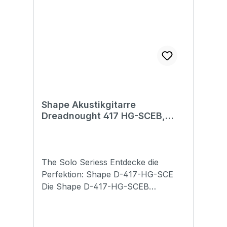
Shape Akustikgitarre
Dreadnought 417 HG-SCEB,
vollmassiv
The Solo Seriess Entdecke die
Perfektion: Shape D-417-HG-SCE
Die Shape D-417-HG-SCEB
begeistert mit einer massiven
Fichtendecke und massivem
Granadillo für Boden und Zargen.