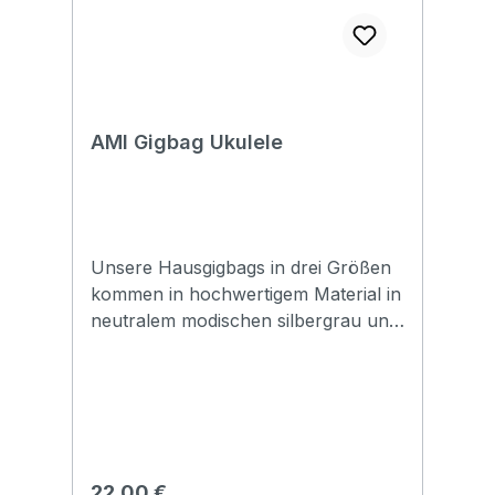
AMI Gigbag Ukulele
Unsere Hausgigbags in drei Größen
kommen in hochwertigem Material in
neutralem modischen silbergrau und
tragen nur unser Logo, ohne Schrift
Größe: Concert stabiler Griff 12mm
Polsterung Rucksacktragegurte grau
Regulärer Preis:
22,00 €