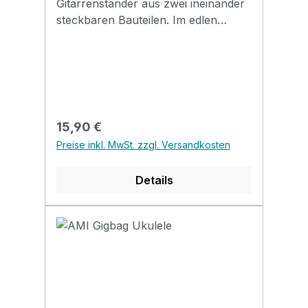
Gitarrenständer aus zwei ineinander
steckbaren Bauteilen. Im edlen
Holzlook, mit gummierter Fläche für
den Schutz des Instrument.
Regulärer Preis:
15,90 €
Preise inkl. MwSt. zzgl. Versandkosten
Details