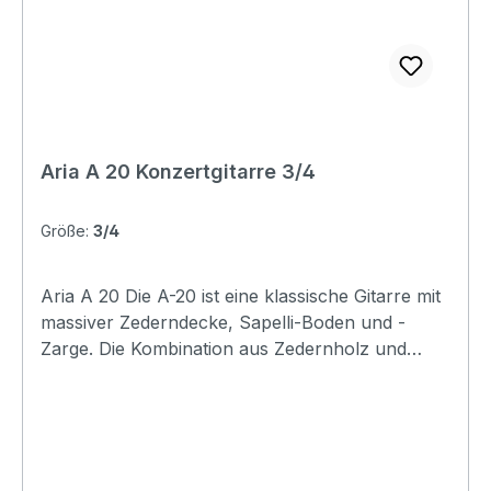
Aria A 20 Konzertgitarre 3/4
Größe:
3/4
Aria A 20 Die A-20 ist eine klassische Gitarre mit
massiver Zederndecke, Sapelli-Boden und -
Zarge. Die Kombination aus Zedernholz und
Sapelli-Korpus erzeugt einen reinen, warmen
Ton, und die traditionelle Fächerkonstruktion des
Deckenbretts verbessert das hervorragende
Sustain. Die glatte, glänzende Naturlackierung
mit den eleganten goldenen Mechaniken ist ein