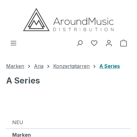
Zum Hauptinhalt springen
Ware
Marken
Aria
Konzertgitarren
A Series
A Series
NEU
Marken