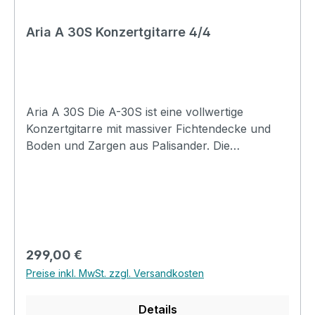
Aria A 30S Konzertgitarre 4/4
Aria A 30S Die A-30S ist eine vollwertige
Konzertgitarre mit massiver Fichtendecke und
Boden und Zargen aus Palisander. Die
traditionelle Kombination aus Fichten- und
Palisanderkorpus sorgt für einen satten und
klaren Sound. Die glatte, glänzende
Naturlackierung mit den eleganten goldenen
Mechaniken ist ein weiterer Punkt, der
hervorzuheben ist. Die A-30s ist die ideale Wahl
Regulärer Preis:
299,00 €
für Anfänger und Fortgeschrittene Spieler.
Preise inkl. MwSt. zzgl. Versandkosten
Spezifikation Top: Solid Spruce Back and Sides:
Rosewood Neck: Nato Fingerboard: Rosewood
Details
Number of Frets: 19 Scale Length: 650mm