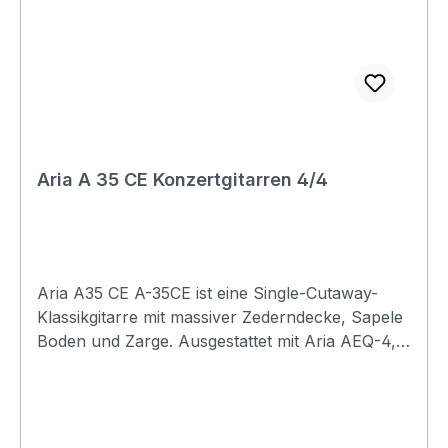
Aria A 35 CE Konzertgitarren 4/4
Aria A35 CE A-35CE ist eine Single-Cutaway-
Klassikgitarre mit massiver Zederndecke, Sapele
Boden und Zarge. Ausgestattet mit Aria AEQ-4,
die 4 Bänder Klangregelung und Gitarrentuner
bietet. Specification Top: Solid Red Cedar Back
and Sides: Mahogany Neck: Mahogany Nut &
saddle: Bone Fingerboard: Rosewood Neck joint: