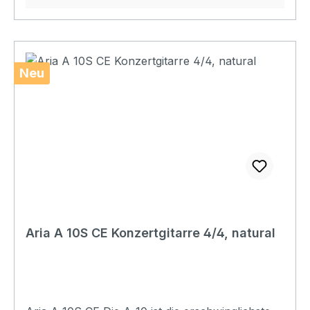
Bridge: Rosewood Nut width: 52mm Hardware:
Gold Finish: N (Natural, Gloss) Soundcheck
Neu
Aria A 10S CE Konzertgitarre 4/4, natural