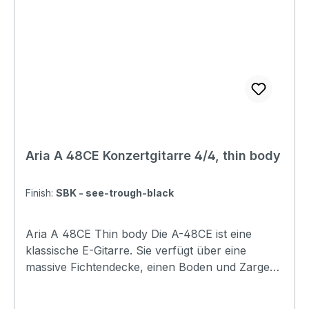
Aria A 48CE Konzertgitarre 4/4, thin body
Finish:
SBK - see-trough-black
Aria A 48CE Thin body Die A-48CE ist eine
klassische E-Gitarre. Sie verfügt über eine
massive Fichtendecke, einen Boden und Zargen
aus geflammtem Ahorn sowie eine flachere
Korpus-Tiefe von 80 mm mit Cutaway. Der