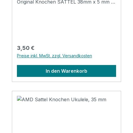
Original Knochen SATTEL 38mm x 5 mm x
7mm Sattel für Ukulele Original Knochen
Regulärer Preis:
3,50 €
Preise inkl. MwSt. zzgl. Versandkosten
In den Warenkorb