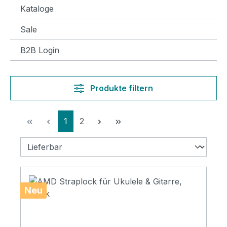
Kataloge
Sale
B2B Login
Produkte filtern
Seite
Seite
1
2
Neu