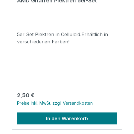
AMD Gitarren Plektren 5er-Set
5er Set Plektren in Celluloid.Erhältlich in
verschiedenen Farben!
Regulärer Preis:
2,50 €
Preise inkl. MwSt. zzgl. Versandkosten
In den Warenkorb