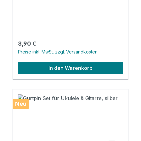
oder Gitarre befestigt zu werden.
Regulärer Preis:
3,90 €
Preise inkl. MwSt. zzgl. Versandkosten
In den Warenkorb
Neu