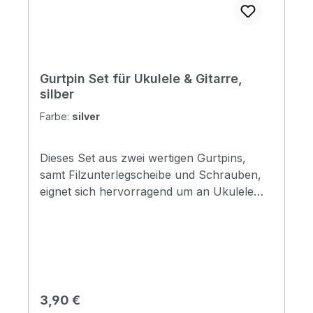
Gurtpin Set für Ukulele & Gitarre,
silber
Farbe:
silver
Dieses Set aus zwei wertigen Gurtpins,
samt Filzunterlegscheibe und Schrauben,
eignet sich hervorragend um an Ukulele
oder Gitarre befestigt zu werden.
Regulärer Preis:
3,90 €