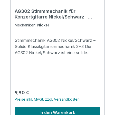
AG302 Stimmmechanik für
Konzertgitarre Nickel/Schwarz –
Klassikgitarrenmechanik 3+3
Mechaniken:
Nickel
Stimmmechanik AG302 Nickel/Schwarz –
Solide Klassikgitarrenmechanik 3+3 Die
AG302 Nickel/Schwarz ist eine solide
Stimmmechanik für Konzertgitarren und
eignet sich ideal als Ersatzmechanik für
Klassikgitarren oder zur optischen und
technischen Aufwertung bestehender
Instrumente. Die elegante Kombination aus
nickel Oberfläche und schwarzen Flügeln
Regulärer Preis:
9,90 €
verleiht jeder Konzertgitarre ein edles
Preise inkl. MwSt. zzgl. Versandkosten
Erscheinungsbild. Dank der präzisen 3+3
Mechanik ermöglicht die AG302 ein
In den Warenkorb
feinfühliges und zuverlässiges Stimmen der