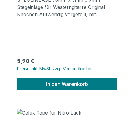
Passgenauigkeit sicherzustellen.
Stegeinlage für Westerngitarre Original
Specification Surface finish: Nickel Design:
Knochen Aufwendig vorgefeilt, mit
Harp Button: black Gear Ratio: 1:14 String
Intonationsausgleich
Post: Black/li> 1 Set ( 1x left / 1x right)
*Passend für die Contigo SHP-C-13 & SHP-
C-23.
Regulärer Preis:
5,90 €
Preise inkl. MwSt. zzgl. Versandkosten
In den Warenkorb