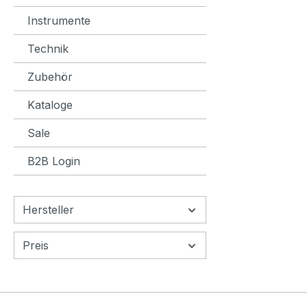
nach e
Instrumente
Klang 
Spielk
Technik
Specifications
Zubehör
guitar Pr
Starte
Kataloge
Dreadnought T
spruce
Sale
Acajo
Mahoga
B2B Login
Nut wi
rosewood Decorativ
the ba
Hersteller
mahoga
varnis
Preis
vintage Features: two Strap
String
Bronze