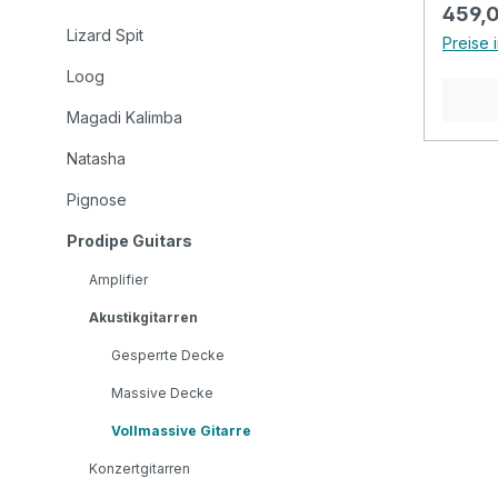
brilla
Regulä
459,
Merkma
Lizard Spit
Preise 
Dread
Loog
klassi
volumi
Magadi Kalimba
Massi
Natasha
Fichte
feinen
Pignose
Obert
für Bo
Prodipe Guitars
warme
Amplifier
hellen
Akustikgitarren
dieser
Seltenh
Gesperrte Decke
Palisa
Massive Decke
Bietet
hervor
Vollmassive Gitarre
Außer
Konzertgitarren
Handwerks