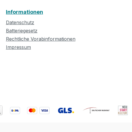
:
Nut width: 43mm Finger
rosewood Decorative stripes on
Informationen
the back: Triple maple-
mahogany-maple Finition
Datenschutz
varnish Tuning machine
Batteriegesetz
vintage Features: two Strap pins
Rechtliche Vorabinformationen
Strings : SAVAREZ Acou
Impressum
Bronze light (Ref:A140L
EP-1, 3-Band Scale leng