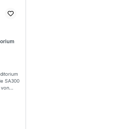
torium
ditorium
die SA300
 von
ive
isklasse
d durch
rkskunst