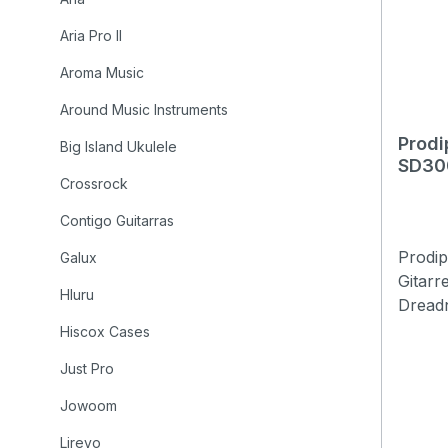
Aria Pro II
Aroma Music
Around Music Instruments
Prodi
Big Island Ukulele
SD30
Crossrock
Contigo Guitarras
Prodi
Galux
Gitarr
Hluru
Dreadn
Prodip
Hiscox Cases
Gitarre
Just Pro
außerg
hervo
Jowoom
sowie 
Lirevo