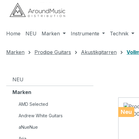
m Hauptinhalt springen
Zur Suche springen
Zur Hauptnavigation springen
Home
NEU
Marken
Instrumente
Technik
Marken
Prodipe Guitars
Akustikgitarren
Voll
NEU
Marken
AMD Selected
Neu
Andrew White Guitars
aNueNue
Aria