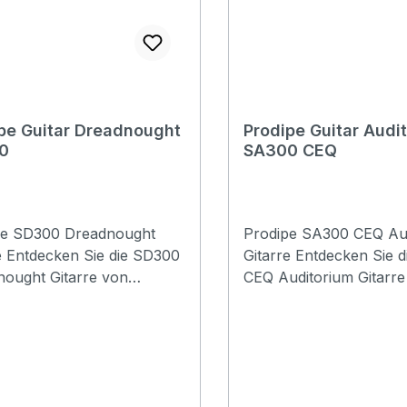
pe Guitar Dreadnought
Prodipe Guitar Audi
0
SA300 CEQ
pe SD300 Dreadnought
Prodipe SA300 CEQ Au
e Entdecken Sie die SD300
Gitarre Entdecken Sie 
ought Gitarre von
CEQ Auditorium Gitarre
e – eine vollmassive
Prodipe – eine vollmass
, die in ihrer Preisklasse
Gitarre, die in ihrer Pre
ewöhnlich ist und durch
außergewöhnlich ist un
rragende Handwerkskunst
hervorragende Handwe
ihren kraftvollen,
sowie ihren kraftvollen,