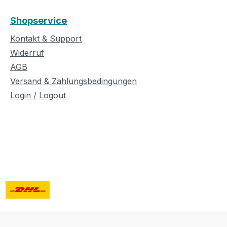
board :
Shopservice
 : Satin
Kontakt & Support
 :open,
Widerruf
AGB
stic
Versand & Zahlungsbedingungen
) Pickup:
Login / Logout
th: