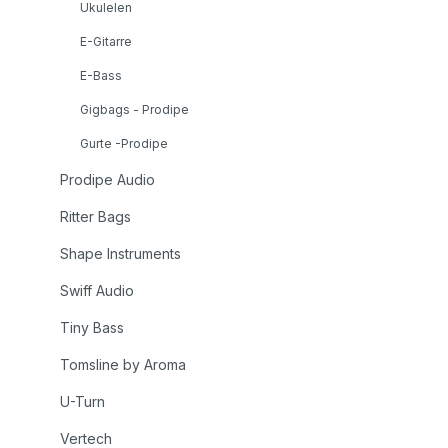
dreif
Ukulelen
Ahorn
E-Gitarre
feines
E-Bass
Knoche
Palisa
Gigbags - Prodipe
Klang
Gurte -Prodipe
hervorr
SAVAR
Prodipe Audio
(Ref: 
Ritter Bags
hervor
Spielb
Shape Instruments
Dreadn
Swiff Audio
tradit
hochwe
Tiny Bass
Materi
Tomsline by Aroma
außer
Handw
U-Turn
unverg
Vertech
zu biet