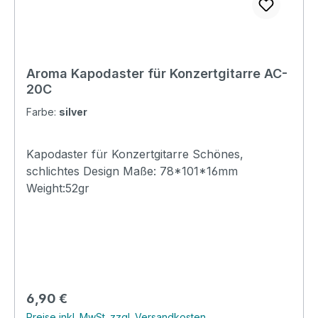
Aroma Kapodaster für Konzertgitarre AC-
20C
Farbe:
silver
Kapodaster für Konzertgitarre Schönes,
schlichtes Design Maße: 78*101*16mm
Weight:52gr
Regulärer Preis:
6,90 €
Preise inkl. MwSt. zzgl. Versandkosten