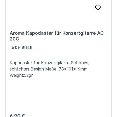
Aroma Kapodaster für Konzertgitarre AC-
20C
Farbe:
Black
Kapodaster für Konzertgitarre Schönes,
schlichtes Design Maße: 78*101*16mm
Weight:52gr
Regulärer Preis:
6,90 €