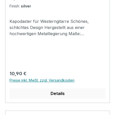
Finish:
silver
Kapodaster für Westerngitarre Schönes,
schlichtes Design Hergestellt aus einer
hochwertigen Metalllegierung Maße:
62*57*12mm Weight:28gr
Regulärer Preis:
10,90 €
Preise inkl. MwSt. zzgl. Versandkosten
Details