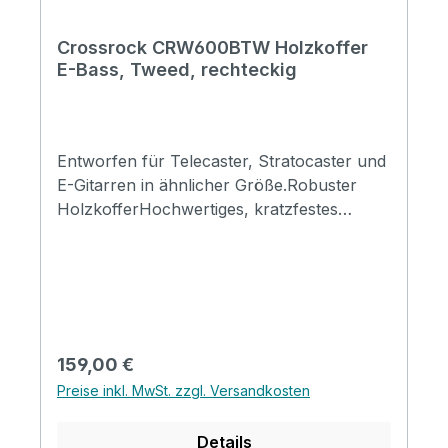
Crossrock CRW600BTW Holzkoffer
E-Bass, Tweed, rechteckig
Entworfen für Telecaster, Stratocaster und
E-Gitarren in ähnlicher Größe.Robuster
HolzkofferHochwertiges, kratzfestes
goldfarbenes Tweed-Vinyl außen Dicke
Schaumstoffpolsterung mit tiefem
Plüschfutter sorgt für eine gute Passform
an Ihr InstrumentWeicher Ledergriff bietet
einen komfortablen HaltDeluxe
abschließbare Riegel halten Ihr wertvolles
Regulärer Preis:
159,00 €
Instrument sicher Mehrschichtige
Preise inkl. MwSt. zzgl. Versandkosten
Holzkernstruktur bietet Stabilität und
Schutz für Ihre Gitarre, egal ob beim
Details