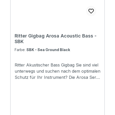
Depth: 150 mm
Ritter Gigbag Arosa Acoustic Bass -
SBK
Farbe:
SBK - Sea Ground Black
Ritter Akustischer Bass Gigbag Sie sind viel
unterwegs und suchen nach dem optimalen
Schutz für Ihr Instrument? Die Arosa Serie
bietet maximalen Sicherheit egal bei
welchem Wetter. Ob Regen oder Schnee,
mit Ritter Gigbags sind Sie auf der sicheren
Seite und können ihr Instrument
bedenkenlos überall mit hinnehmen.
Specifications Padding construction: 20mm