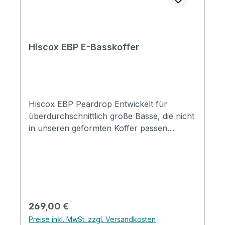
Hiscox EBP E-Basskoffer
Hiscox EBP Peardrop Entwickelt für
überdurchschnittlich große Bässe, die nicht
in unseren geformten Koffer passen
Einzigartige Liteflite-Konstruktion: Geformte,
schlagfeste A.B.S.-Kunststoff-Außenschale
in direkter Verbindung mit einem Hightech-
Schaumstoff-Innenformteil Absorbiert
Stöße, bietet eine hervorragende
Wärmeisolierung und eine phänomenale
Regulärer Preis:
269,00 €
strukturelle Steifigkeit Aluminium-Valance
Preise inkl. MwSt. zzgl. Versandkosten
reicht tief in das Innere des Koffers hinter