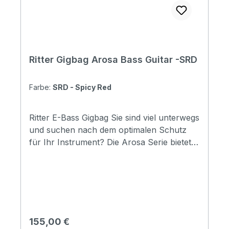
Ritter Gigbag Arosa Bass Guitar -SRD
Farbe:
SRD - Spicy Red
Ritter E-Bass Gigbag Sie sind viel unterwegs
und suchen nach dem optimalen Schutz
für Ihr Instrument? Die Arosa Serie bietet
maximalen Sicherheit egal bei welchem
Wetter. Ob Regen oder Schnee, mit Ritter
Gigbags sind Sie auf der sicheren Seite und
können ihr Instrument bedenkenlos überall
mit hinnehmen. Specifications Padding
construction: 20mm high density, 10mm soft
Regulärer Preis:
155,00 €
foam & 3mm soft/plush Padding: 33 mm