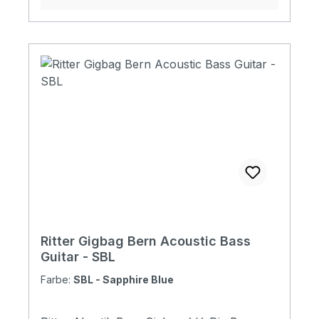
Transport oder bei der Lagerung.
Ritter Gigbag Bern Acoustic Bass
Guitar - SBL
Farbe:
SBL - Sapphire Blue