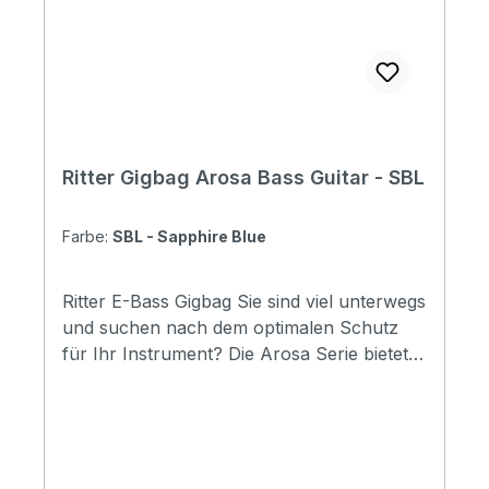
Bout: 380 mm Depth: 60 mm
Ritter Gigbag Arosa Bass Guitar - SBL
Farbe:
SBL - Sapphire Blue
Ritter E-Bass Gigbag Sie sind viel unterwegs
und suchen nach dem optimalen Schutz
für Ihr Instrument? Die Arosa Serie bietet
maximalen Sicherheit egal bei welchem
Wetter. Ob Regen oder Schnee, mit Ritter
Gigbags sind Sie auf der sicheren Seite und
können ihr Instrument bedenkenlos überall
mit hinnehmen. Specifications Padding