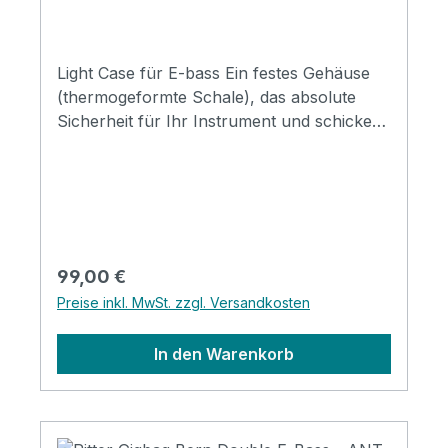
Light Case für E-bass Ein festes Gehäuse
(thermogeformte Schale), das absolute
Sicherheit für Ihr Instrument und schickes
Design bietet, bei möglichst geringem
Gewicht, war die Anforderung an dieses
Case. Es hat zwei genähte Schultergurte,
gepolstert für optimalen Komfort, und das
Ganze ist mit einem sehr starken, robusten,
schmutzabweisenden, wasserdichten
Regulärer Preis:
99,00 €
Material überzogen. 20 mm Schaumstoff
Preise inkl. MwSt. zzgl. Versandkosten
Starre Platte zur Verstärkung Hals - Stütze
mit Klettverschluss Vordertasche mit
In den Warenkorb
Reißverschluss (A4) Tasche am Rücken für
die Schulterträger Verstärkter Griff
Komfort-Schultergurte