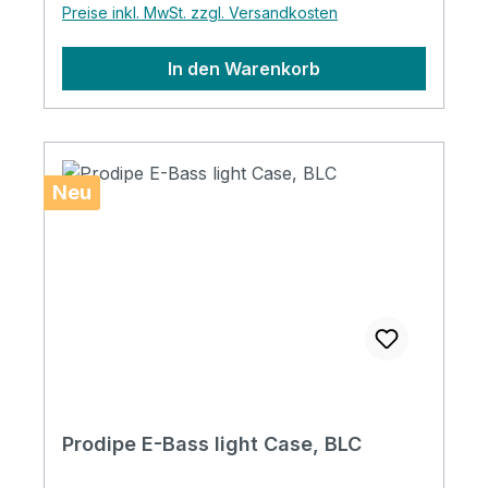
Preise inkl. MwSt. zzgl. Versandkosten
Pockets: 4 pockets / 1 headstock pocket
Reflective logo and stripes: Yes. 5 stripes on
In den Warenkorb
the bottom Raincover included: Yes
Headstock protection: yes Front pocket
with organizer: Yes Adress tag: Yes Aircraft
hanger: Yes Weight: 3 kg Length: 1200 mm
Upper Bout: 320 mm Lower Bout: 390 mm
Neu
Depth: 60 mm
Prodipe E-Bass light Case, BLC