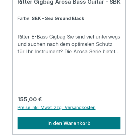
Ritter Gigbag Arosa Bass Guitar - SBK
Farbe:
SBK - Sea Ground Black
Ritter E-Bass Gigbag Sie sind viel unterwegs
und suchen nach dem optimalen Schutz
für Ihr Instrument? Die Arosa Serie bietet
maximalen Sicherheit egal bei welchem
Wetter. Ob Regen oder Schnee, mit Ritter
Gigbags sind Sie auf der sicheren Seite und
können ihr Instrument bedenkenlos überall
mit hinnehmen. Specifications Padding
construction: 20mm high density, 10mm soft
Regulärer Preis:
155,00 €
foam & 3mm soft/plush Padding: 33 mm
Preise inkl. MwSt. zzgl. Versandkosten
Pockets: 4 pockets / 1 headstock pocket
Reflective logo and stripes: Yes. 5 stripes on
In den Warenkorb
the bottom Raincover included: Yes
Headstock protection: yes Front pocket