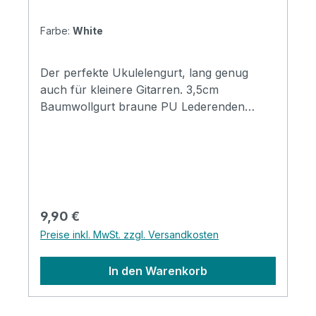
Farbe:
White
Der perfekte Ukulelengurt, lang genug
auch für kleinere Gitarren. 3,5cm
Baumwollgurt braune PU Lederenden
Längenverstellbar 65-130cm
Regulärer Preis:
9,90 €
Preise inkl. MwSt. zzgl. Versandkosten
In den Warenkorb