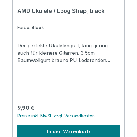
AMD Ukulele / Loog Strap, black
Farbe:
Black
Der perfekte Ukulelengurt, lang genug
auch für kleinere Gitarren. 3,5cm
Baumwollgurt braune PU Lederenden
Längenverstellbar 65-130cm
Regulärer Preis:
9,90 €
Preise inkl. MwSt. zzgl. Versandkosten
In den Warenkorb