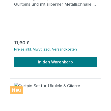
Gurtpins und mit silberner Metallschnalle.
5cm breit & 160cm lang
Regulärer Preis:
11,90 €
Preise inkl. MwSt. zzgl. Versandkosten
In den Warenkorb
Neu