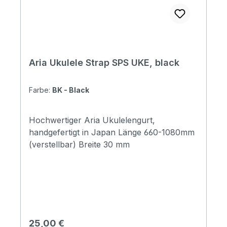
Aria Ukulele Strap SPS UKE, black
Farbe:
BK - Black
Hochwertiger Aria Ukulelengurt,
handgefertigt in Japan Länge 660-1080mm
(verstellbar) Breite 30 mm
Regulärer Preis:
25,00 €