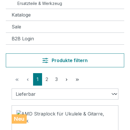
Ersatzteile & Werkzeug
Kataloge
Sale
B2B Login
Produkte filtern
Seite
Seite
Seite
1
2
3
Neu