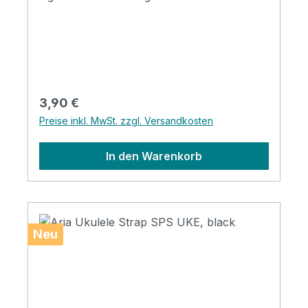
oder Gitarre befestigt zu werden.
Regulärer Preis:
3,90 €
Preise inkl. MwSt. zzgl. Versandkosten
In den Warenkorb
Neu