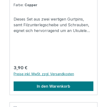
Farbe:
Copper
Dieses Set aus zwei wertigen Gurtpins,
samt Filzunterlegscheibe und Schrauben,
eignet sich hervorragend um an Ukulele
oder Gitarre befestigt zu werden.
Regulärer Preis:
3,90 €
Preise inkl. MwSt. zzgl. Versandkosten
In den Warenkorb