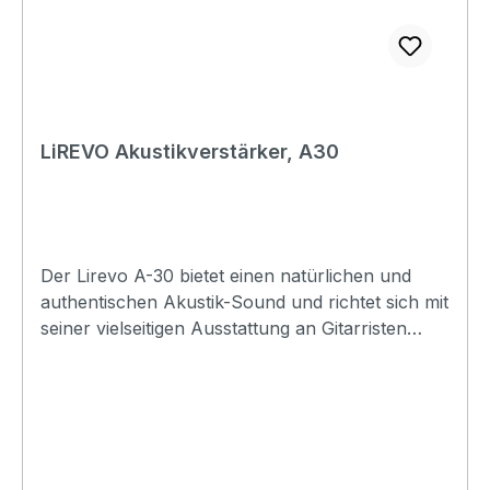
LiREVO Akustikverstärker, A30
Der Lirevo A-30 bietet einen natürlichen und
authentischen Akustik-Sound und richtet sich mit
seiner vielseitigen Ausstattung an Gitarristen
jeder Spielstufe. Separate Mikrofon- und
Gitarrenkanäle mit kombinierten 6,35-mm- und
XLR-Eingängen sorgen für flexible
Anschlussmöglichkeiten, während Chorus-,
Reverb- und Delay-Effekte sowie ein 3-Band-EQ
eine präzise Klanggestaltung ermöglichen. Der