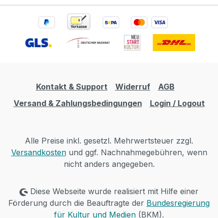
1*2"tweeter 30W Size:430X250X450 Product
weight: 14.4kg Accessories: three plugs of the
word foldable power cord. In the English
language into a book product manual.
Packaging: PVC0.5 mm plastic bag package. Add
a thickness of 60 mm foam to put a printed
LIREVO trademark thick brown carton. Carton
Kontakt & Support
Widerruf
AGB
up and down nail fixation. Carton size: **cm.
Weight: **kg Normal Warranty Time: 2 year
Versand & Zahlungsbedingungen
Login / Logout
Alle Preise inkl. gesetzl. Mehrwertsteuer zzgl.
Versandkosten
und ggf. Nachnahmegebühren, wenn
nicht anders angegeben.
Diese Webseite wurde realisiert mit Hilfe einer
Förderung durch die Beauftragte der
Bundesregierung
für Kultur und Medien
(BKM).