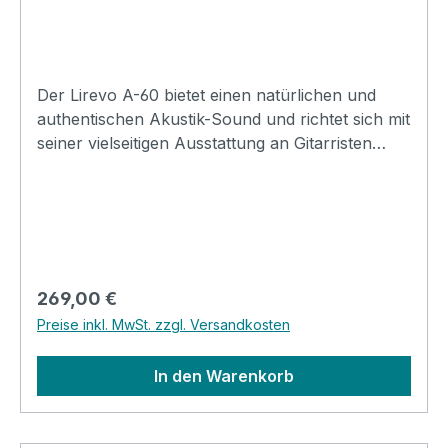
Der Lirevo A-60 bietet einen natürlichen und
authentischen Akustik-Sound und richtet sich mit
seiner vielseitigen Ausstattung an Gitarristen
jeder Spielstufe. Separate Mikrofon- und
Gitarrenkanäle mit kombinierten 6,35-mm- und
XLR-Eingängen sorgen für flexible
Anschlussmöglichkeiten, während Chorus-,
Reverb- und Delay-Effekte sowie ein 3-Band-EQ
eine präzise Klanggestaltung ermöglichen. Der
Regulärer Preis:
269,00 €
Mikrofonkanal verfügt zusätzlich über einen
Preise inkl. MwSt. zzgl. Versandkosten
eigenen Vocal-Reverb-Effekt. Abgerundet wird
das Gesamtpaket durch das hochwertige
In den Warenkorb
Holzdesign mit eleganter Maserung und
handgenähtem Tragegriff. Specification Model:
A60 Power output: 60W acoustic guitar amplifier