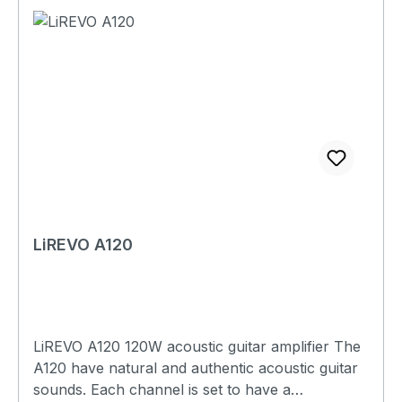
MIC channel: Volume, reverb Guitar channel:
Volume, Bass, middle, treble, chours, delay,
reverb, AUX in Level Input& Output: AUX,
headphones, effect return,effect send, DI out
Speaker:1*6.5"woofer 60W，1*2"tweeter 20W
Dimension: 376X230X410 Net Weight: 9,8(Kg)
LiREVO A120
LiREVO A120 120W acoustic guitar amplifier The
A120 have natural and authentic acoustic guitar
sounds. Each channel is set to have a