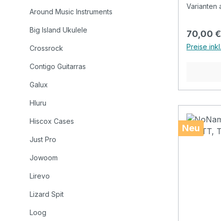
Ukulele a
Varianten 
Around Music Instruments
an bei In
Big Island Ukulele
Reguläre
70,00 €
Preise ink
Crossrock
Contigo Guitarras
Galux
Hluru
Hiscox Cases
Neu
Just Pro
Jowoom
Lirevo
Lizard Spit
Loog