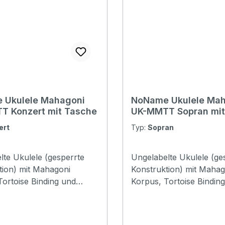
 Ukulele Mahagoni
NoName Ukulele Ma
T Konzert mit Tasche
UK-MMTT Sopran mit
ert
Typ:
Sopran
lte Ukulele (gesperrte
Ungelabelte Ukulele (ge
tion) mit Mahagoni
Konstruktion) mit Mahag
Tortoise Binding und
Korpus, Tortoise Bindin
Vintage Look Mechaniken.
offenen Vintage Look M
en hochwertige Klebe
Wir bieten hochwertige 
t ihrem Logo für diese
Logos mit ihrem Logo fü