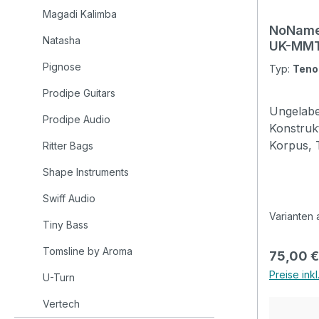
Magadi Kalimba
NoName
Natasha
UK-MMT
Pignose
Typ:
Teno
Prodipe Guitars
Ungelabe
Prodipe Audio
Konstruk
Korpus, 
Ritter Bags
offenen 
Shape Instruments
Wir biet
Logos mi
Swiff Audio
Ukulele a
Varianten 
Tiny Bass
an bei In
Tomsline by Aroma
Reguläre
75,00 €
Preise ink
U-Turn
Vertech