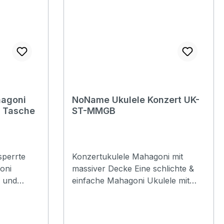
hagoni
NoName Ukulele Konzert UK-
 Tasche
ST-MMGB
sperrte
Konzertukulele Mahagoni mit
oni
massiver Decke Eine schlichte &
g und
einfache Mahagoni Ukulele mit
echaniken.
ABS Binding und schöner Gravur
Klebe
an der Rosette. Wir bieten
r diese
hochwertige Klebe Logos mit