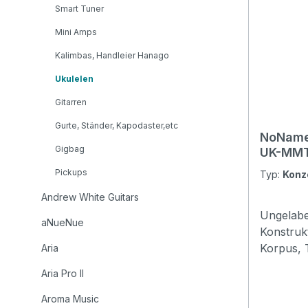
Smart Tuner
Mini Amps
Kalimbas, Handleier Hanago
Ukulelen
Gitarren
Gurte, Ständer, Kapodaster,etc
NoName
Gigbag
UK-MMT
Pickups
Typ:
Konz
Andrew White Guitars
Ungelabe
aNueNue
Konstruk
Korpus, 
Aria
offenen 
Aria Pro II
Wir biet
Logos mi
Aroma Music