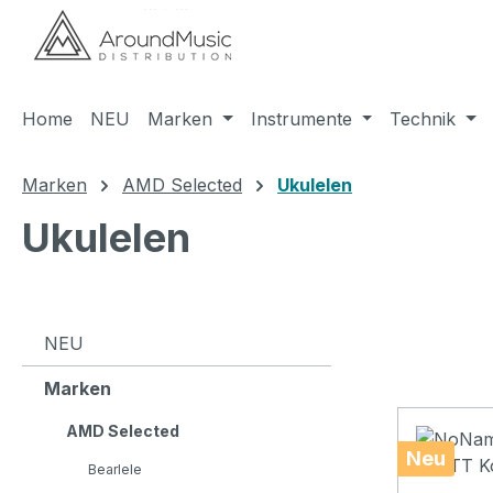
m Hauptinhalt springen
Zur Suche springen
Zur Hauptnavigation springen
Home
NEU
Marken
Instrumente
Technik
Marken
AMD Selected
Ukulelen
Ukulelen
NEU
Marken
AMD Selected
Neu
Bearlele