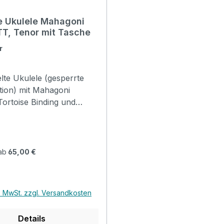
 Ukulele Mahagoni
T, Tenor mit Tasche
r
lte Ukulele (gesperrte
tion) mit Mahagoni
Tortoise Binding und
Vintage Look Mechaniken.
en hochwertige Klebe
t ihrem Logo für diese
n, bitte sprechen Sie uns
ab
65,00 €
teresse.
r Preis:
l. MwSt. zzgl. Versandkosten
Details