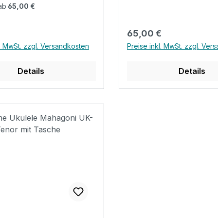
n, bitte sprechen Sie uns
Ukulele an, bitte sprech
ab
65,00 €
teresse.
an bei Interesse.
r Preis:
Regulärer Preis:
65,00 €
l. MwSt. zzgl. Versandkosten
Preise inkl. MwSt. zzgl. Ver
Details
Details