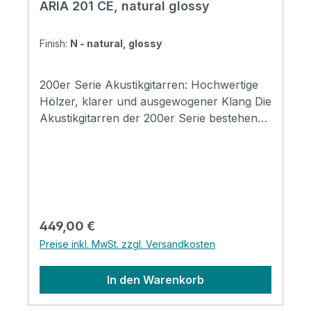
ARIA 201 CE, natural glossy
Finish:
N - natural, glossy
200er Serie Akustikgitarren: Hochwertige
Hölzer, klarer und ausgewogener Klang Die
Akustikgitarren der 200er Serie bestehen
aus hochwertigen Hölzern und bieten einen
ausgewogenen, klaren Ton. Die ARIA-201
bietet perfekte Vielseitigkeit für eine Vielzahl
von Spielerbedürfnissen, mit einer
massiven Fichtendecke, Mahagoni-Boden
und -Zargen sowie einem Mahagonihals mit
Regulärer Preis:
449,00 €
Palisandergriffbrett. Specification Top: Solid
Preise inkl. MwSt. zzgl. Versandkosten
Spruce Back and Sides: Mahogany Neck:
Mahogany Nut width: 43mm Fingerboard:
In den Warenkorb
Rosewood Number of Frets: 20 Scale
Length: 650mm (25-1/2”) Bridge: Rosewood