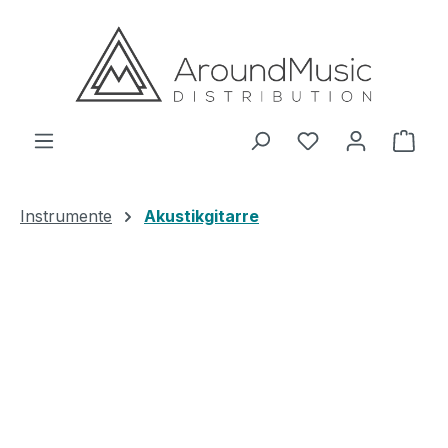
Zum Hauptinhalt springen
Ware
Instrumente
Akustikgitarre