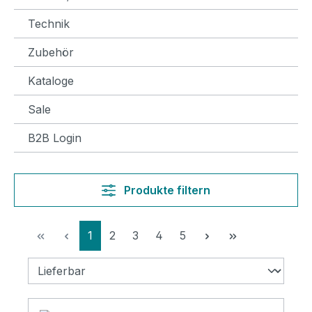
Technik
Zubehör
Kataloge
Sale
B2B Login
Produkte filtern
Seite
Seite
Seite
Seite
Seite
1
2
3
4
5