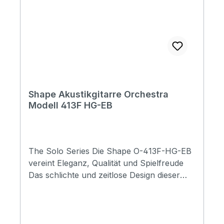
Shape Akustikgitarre Orchestra
Modell 413F HG-EB
The Solo Series Die Shape O-413F-HG-EB
vereint Eleganz, Qualität und Spielfreude
Das schlichte und zeitlose Design dieser
Gitarre wird durch filigrane Holzakzente
perfekt ergänzt. Die Shape O-413F-HG-EB
ist ausgestattet mit einer massiven
Fichtendecke und geflammtem Mahagoni