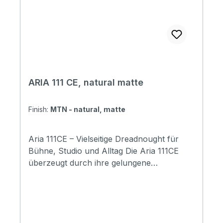
ARIA 111 CE, natural matte
Finish:
MTN - natural, matte
Aria 111CE – Vielseitige Dreadnought für
Bühne, Studio und Alltag Die Aria 111CE
überzeugt durch ihre gelungene
Kombination aus traditioneller
Dreadnought-Form, modernem Florentine
Cutaway und hochwertiger Fishman-
Elektronik – ideal für Einsteiger wie
fortgeschrittene Spieler. Ob beim Üben zu