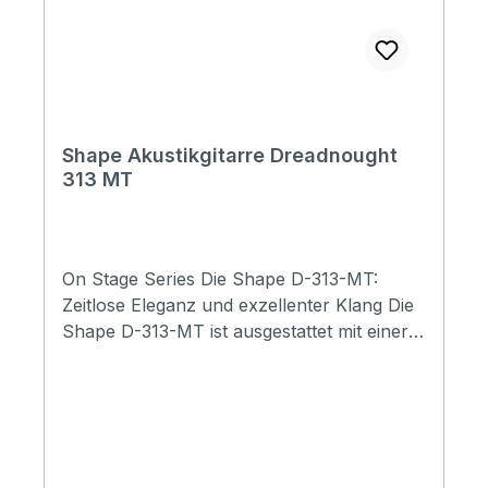
Shape Akustikgitarre Dreadnought
313 MT
On Stage Series Die Shape D-313-MT:
Zeitlose Eleganz und exzellenter Klang Die
Shape D-313-MT ist ausgestattet mit einer
massive Fichtendecke und Mahagoni für
Boden und Zargen. Die abgerundeten
Bünde und das eingefasste Griffbrett
sorgen für ein angenehmes Spielerlebnis.
Das schlichte und zeitlose Design der
Gitarre wird durch filigrane Holzakzente