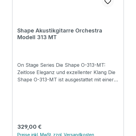
Shape Akustikgitarre Orchestra
Modell 313 MT
On Stage Series Die Shape O-313-MT:
Zeitlose Eleganz und exzellenter Klang Die
Shape O-313-MT ist ausgestattet mit einer
massive Fichtendecke und Mahagoni für
Boden und Zargen. Die abgerundeten
Bünde und das eingefasste Griffbrett
sorgen für ein angenehmes Spielerlebnis.
Das schlichte und zeitlose Design der
Gitarre wird durch filigrane Holzakzente
Regulärer Preis:
329,00 €
abgerundet. Die hauchdünne, matte
Preise inkl. MwSt. zzgl. Versandkosten