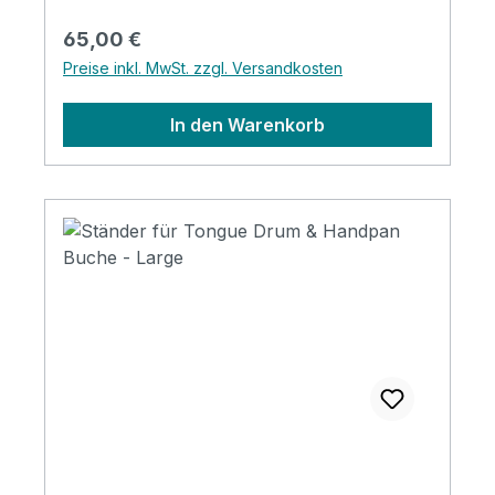
Stehständer und auseinander als
Regulärer Preis:
65,00 €
Sitzständer geeignetMaterial Buchemit
Preise inkl. MwSt. zzgl. Versandkosten
gepolsterten Endkappen zum
Instrumentenschutz für große Tongue
In den Warenkorb
Drums und Handpans geeignet