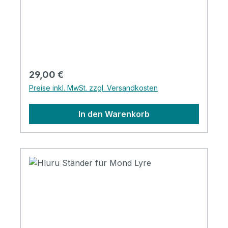
von 49-60cm Perfekt für das Spielen im
Sitzen Material: Buchemit gepolsterten
Endkappen zum Instrumentenschutz für
Tongue Drums und Handpans geeignet
Regulärer Preis:
29,00 €
Preise inkl. MwSt. zzgl. Versandkosten
In den Warenkorb