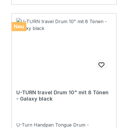
Spielern sehr beliebt. Beschreibung der
Serie Rubber-Edge (Gummikante) Die
traditionelle Gummikantentechnologie
erhöht effektiv die Anti-Kollisionswirkung
Neu
des Randes, was den Klang ätherisch und
hell macht. Manuelles Hämmern und
Stimmen bei der Herstellungs eines
Handpan erfordert hohe Präzision. Jede
Handpan wird von erfahrenen Tunern
nach unzähligen manuellen Hämmern
fertiggestellt.
U-TURN travel Drum 10" mit 8 Tönen
- Galaxy black
U-Turn Handpan Tongue Drum -