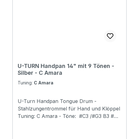
U-TURN Handpan 14" mit 9 Tönen -
Silber - C Amara
Tuning:
C Amara
U-Turn Handpan Tongue Drum -
Stahlzungentrommel für Hand und Klöppel
Tuning: C Amara - Töne: #C3 /#G3 B3 #C4
#D4 E4 #F4 #G4 B4 Reicher Oberton Sehr
vielschichtiges Gefühl Deutlicher Bass- und
Mitteltonbereich inkl. Tasche,