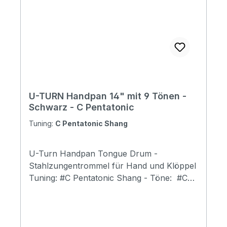
Stimmen bei der Herstellungs eines
Handpan erfordert hohe Präzision. Jede
Handpan wird von erfahrenen Tunern
nach unzähligen manuellen Hämmern
fertiggestellt.
U-TURN Handpan 14" mit 9 Tönen -
Schwarz - C Pentatonic
Tuning:
C Pentatonic Shang
U-Turn Handpan Tongue Drum -
Stahlzungentrommel für Hand und Klöppel
Tuning: #C Pentatonic Shang - Töne: #C3
/#F3 #G3 B3 #C4 E4 #F4 #G4 B4 Reicher
Oberton Sehr vielschichtiges Gefühl
Deutlicher Bass- und Mitteltonbereich inkl.
Tasche, Fingerkuppen, Noten Sticker und