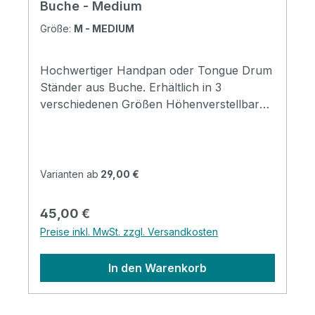
Buche - Medium
dafür entwickelt: Um eine 15-Ton-Tongue
Drum klanglich zu erweitern und
Größe:
M - MEDIUM
harmonisch zu ergänzen. Ist sie auch für
Anfänger:innen geeignet? Absolut. Die
Hochwertiger Handpan oder Tongue Drum
Tongue Drum ist leicht zu spielen und
Ständer aus Buche. Erhältlich in 3
entfaltet unabhängig vom Erfahrungsgrad
verschiedenen Größen Höhenverstellbar
ihren besonderen Klangcharakter.
von 65-75cm Perfekt für das Spielen im
SitzenMaterial: Buchemit gepolsterten
Endkappen zum Instrumentenschutz für
Tongue Drums und Handpans geeignet
Varianten ab
29,00 €
Regulärer Preis:
45,00 €
Preise inkl. MwSt. zzgl. Versandkosten
In den Warenkorb