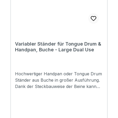
Handpan wird von erfahrenen Tunern
nach unzähligen manuellen Hämmern
fertiggestellt.
Variabler Ständer für Tongue Drum &
Handpan, Buche - Large Dual Use
Hochwertiger Handpan oder Tongue Drum
Ständer aus Buche in großer Ausführung.
Dank der Steckbauweise der Beine kann
der Ständer sowohl für das Sitzspiel, als
auch das Spiel im Stehen angewandt
werden. Höhenverstellbar ca 90-95cm
(stehend) oder ca 70cm
(sitzend) Zusammengesteckt als