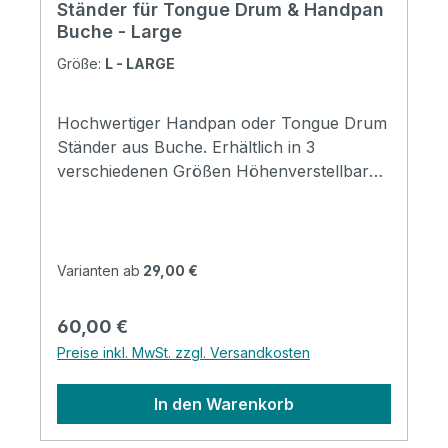
Ständer für Tongue Drum & Handpan
Buche - Large
Größe:
L - LARGE
Hochwertiger Handpan oder Tongue Drum
Ständer aus Buche. Erhältlich in 3
verschiedenen Größen Höhenverstellbar
von 90-105cm Perfekt für das Spielen im
StehenMaterial: Buchemit gepolsterten
Endkappen zum Instrumentenschutz für
Tongue Drums und Handpans geeignet
Varianten ab
29,00 €
Regulärer Preis:
60,00 €
Preise inkl. MwSt. zzgl. Versandkosten
In den Warenkorb