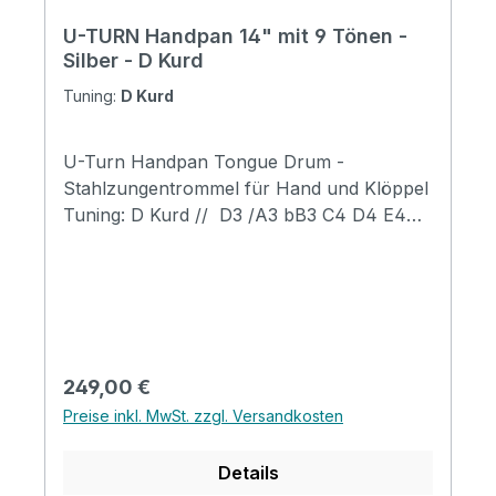
U-TURN Handpan 14" mit 9 Tönen -
Silber - D Kurd
Tuning:
D Kurd
U-Turn Handpan Tongue Drum -
Stahlzungentrommel für Hand und Klöppel
Tuning: D Kurd // D3 /A3 bB3 C4 D4 E4
F4 G4 A4 Reicher Oberton Sehr
vielschichtiges Gefühl Deutlicher Bass- und
Mitteltonbereich inkl. Tasche,
Fingerkuppen, Noten Sticker und
Spielhammer Diese Art von Handpan ist die
beste Wahl für professionelle Spieler. Sie
Regulärer Preis:
249,00 €
wird aus hochwertigem Nitrierstahl
Preise inkl. MwSt. zzgl. Versandkosten
hergestellt. Je höher die Härte, desto heller
der Oberton und die dicke und ätherische
Details
Timbre ist bei den meisten Handpan