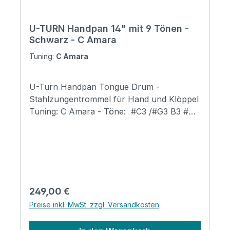
U-TURN Handpan 14" mit 9 Tönen -
Schwarz - C Amara
Tuning:
C Amara
U-Turn Handpan Tongue Drum -
Stahlzungentrommel für Hand und Klöppel
Tuning: C Amara - Töne: #C3 /#G3 B3 #C4
#D4 E4 #F4 #G4 B4 Reicher Oberton Sehr
vielschichtiges Gefühl Deutlicher Bass- und
Mitteltonbereich inkl. Tasche,
Fingerkuppen, Noten Sticker und
Spielhammer Diese Art von Handpan ist die
beste Wahl für professionelle Spieler. Sie
Regulärer Preis:
249,00 €
wird aus hochwertigem Nitrierstahl
Preise inkl. MwSt. zzgl. Versandkosten
hergestellt. Je höher die Härte, desto heller
der Oberton und die dicke und ätherische