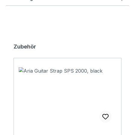
Produktgalerie überspringen
Zubehör