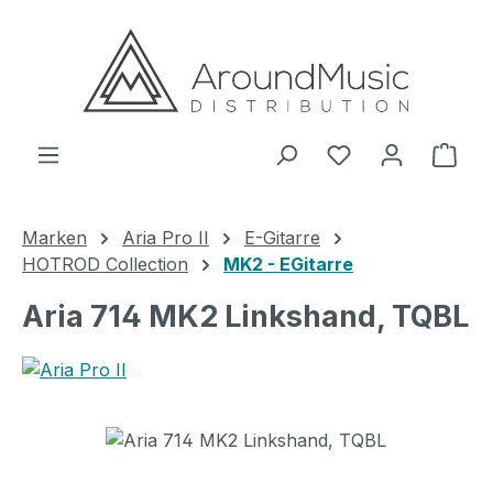
Zum Hauptinhalt springen
Ware
Marken
Aria Pro II
E-Gitarre
HOTROD Collection
MK2 - EGitarre
Aria 714 MK2 Linkshand, TQBL
Bildergalerie überspringen