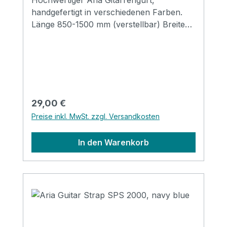
Hochwertiger Aria Gitarrengurt,
handgefertigt in verschiedenen Farben.
Länge 850-1500 mm (verstellbar) Breite
48 mm Endstücke: Leder
Regulärer Preis:
29,00 €
Preise inkl. MwSt. zzgl. Versandkosten
In den Warenkorb