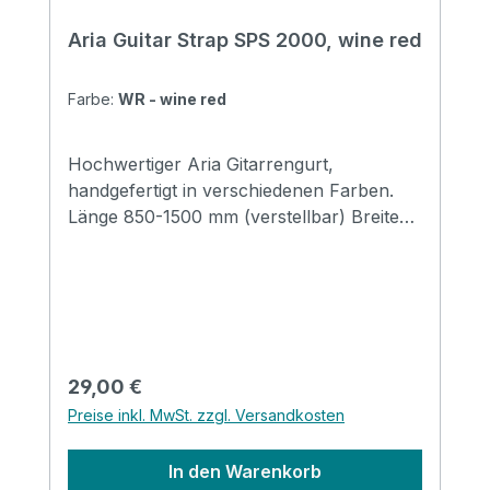
Aria Guitar Strap SPS 2000, wine red
Farbe:
WR - wine red
Hochwertiger Aria Gitarrengurt,
handgefertigt in verschiedenen Farben.
Länge 850-1500 mm (verstellbar) Breite
48 mm Endstücke: Leder
Regulärer Preis:
29,00 €
Preise inkl. MwSt. zzgl. Versandkosten
In den Warenkorb