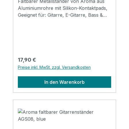
Faltbarer Metallständer von Aroma aus
Aluminiumrohre mit Silikon-Kontaktpads,
Geeignet für: Gitarre, E-Gitarre, Bass &
Mandoline Größe: 310*120*69mm
(gefaltet) Erhältlich in den Farben: black,
red, gold, silver, purple & blue
Regulärer Preis:
17,90 €
Preise inkl. MwSt. zzgl. Versandkosten
In den Warenkorb