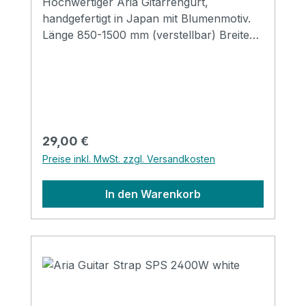
Hochwertiger Aria Gitarrengurt,
handgefertigt in Japan mit Blumenmotiv.
Länge 850-1500 mm (verstellbar) Breite
48 mm Endstücke: Leder
Regulärer Preis:
29,00 €
Preise inkl. MwSt. zzgl. Versandkosten
In den Warenkorb