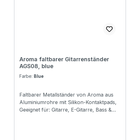
Aroma faltbarer Gitarrenständer
AGS08, blue
Farbe:
Blue
Faltbarer Metallständer von Aroma aus
Aluminiumrohre mit Silikon-Kontaktpads,
Geeignet für: Gitarre, E-Gitarre, Bass &
Mandoline Größe: 310*120*69mm
(gefaltet) Erhältlich in den Farben: black,
red, gold, silver, purple & blue