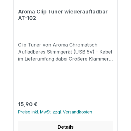
Aroma Clip Tuner wiederaufladbar
AT-102
Clip Tuner von Aroma Chromatisch
Aufladbares Stimmgerät (USB 5V) - Kabel
im Lieferumfang dabei Größere Klammer
Ausgestattet mit einer Linse zum Schutz
der Oberfläche Drehbar um 360° für die
perfekte Sicht egal in welcher Position
Geeignet für: Gitarre, E-Gitarre, Bass,
Violine und Ukulele
Regulärer Preis:
15,90 €
Preise inkl. MwSt. zzgl. Versandkosten
Details