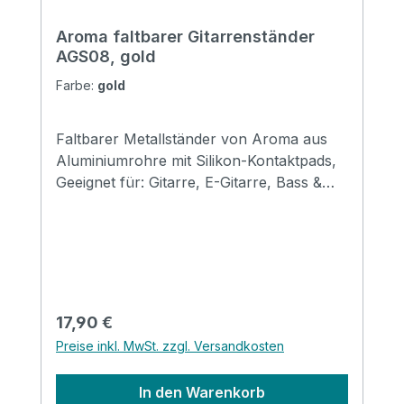
Aroma faltbarer Gitarrenständer
AGS08, gold
Farbe:
gold
Faltbarer Metallständer von Aroma aus
Aluminiumrohre mit Silikon-Kontaktpads,
Geeignet für: Gitarre, E-Gitarre, Bass &
Mandoline Größe: 310*120*69mm
(gefaltet) Erhältlich in den Farben: black,
red, gold, silver, purple & blue
Regulärer Preis:
17,90 €
Preise inkl. MwSt. zzgl. Versandkosten
In den Warenkorb