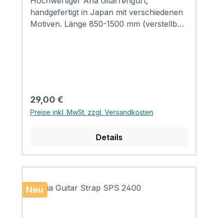
Hochwertiger Aria Gitarrengurt,
handgefertigt in Japan mit verschiedenen
Motiven. Länge 850-1500 mm (verstellbar)
Breite 48 mm Endstücke: Leder
Regulärer Preis:
29,00 €
Preise inkl. MwSt. zzgl. Versandkosten
Details
Neu