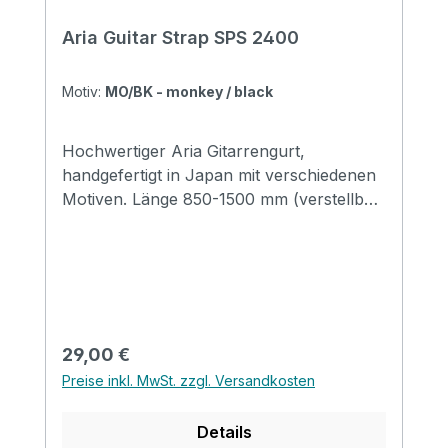
Aria Guitar Strap SPS 2400
Motiv:
MO/BK - monkey / black
Hochwertiger Aria Gitarrengurt,
handgefertigt in Japan mit verschiedenen
Motiven. Länge 850-1500 mm (verstellbar)
Breite 48 mm Endstücke: Leder
Regulärer Preis:
29,00 €
Preise inkl. MwSt. zzgl. Versandkosten
Details