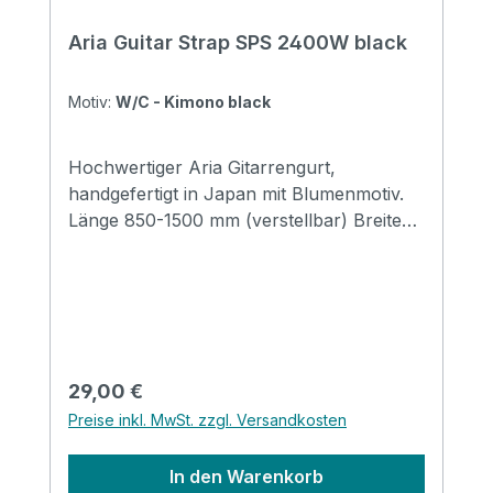
Aria Guitar Strap SPS 2400W black
Motiv:
W/C - Kimono black
Hochwertiger Aria Gitarrengurt,
handgefertigt in Japan mit Blumenmotiv.
Länge 850-1500 mm (verstellbar) Breite
48 mm Endstücke: Leder
Regulärer Preis:
29,00 €
Preise inkl. MwSt. zzgl. Versandkosten
In den Warenkorb