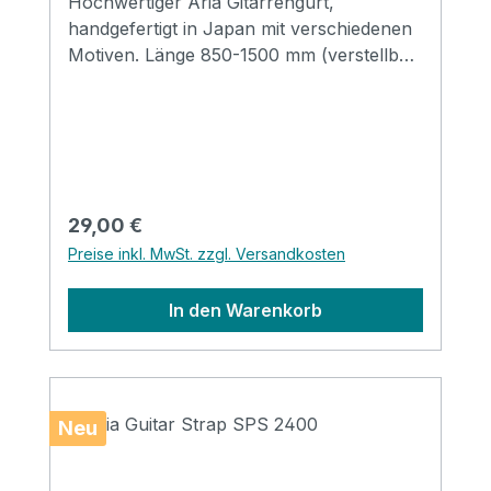
Hochwertiger Aria Gitarrengurt,
handgefertigt in Japan mit verschiedenen
Motiven. Länge 850-1500 mm (verstellbar)
Breite 48 mm Endstücke: Leder
Regulärer Preis:
29,00 €
Preise inkl. MwSt. zzgl. Versandkosten
In den Warenkorb
Neu