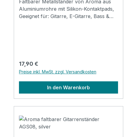
Faltbarer Metallständer von Aroma aus
Aluminiumrohre mit Silikon-Kontaktpads,
Geeignet für: Gitarre, E-Gitarre, Bass &
Mandoline Größe: 310*120*69mm
(gefaltet) Erhältlich in den Farben: black,
red, gold, silver, purple & blue
Regulärer Preis:
17,90 €
Preise inkl. MwSt. zzgl. Versandkosten
In den Warenkorb