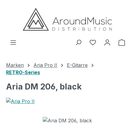
Zum Hauptinhalt springen
Ware
Marken
Aria Pro II
E-Gitarre
RETRO-Series
Aria DM 206, black
Bildergalerie überspringen