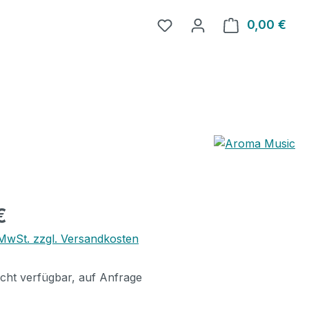
0,00 €
Ware
eis:
€
. MwSt. zzgl. Versandkosten
icht verfügbar, auf Anfrage