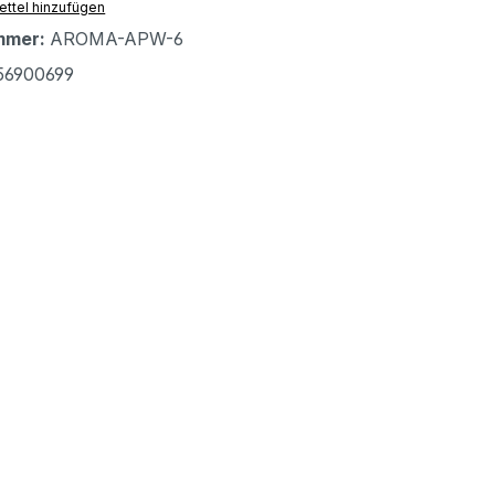
ttel hinzufügen
mmer:
AROMA-APW-6
56900699