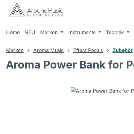
m Hauptinhalt springen
Zur Suche springen
Zur Hauptnavigation springen
Home
NEU
Marken
Instrumente
Technik
Marken
Aroma Music
Effect Pedals
Zubehör
Aroma Power Bank for 
Bildergalerie überspringen