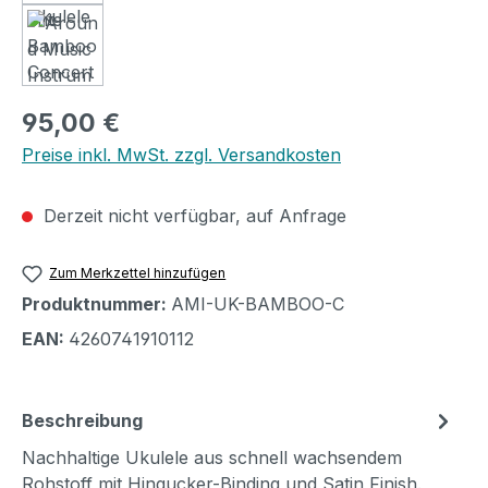
Regulärer Preis:
95,00 €
Preise inkl. MwSt. zzgl. Versandkosten
Derzeit nicht verfügbar, auf Anfrage
Zum Merkzettel hinzufügen
Produktnummer:
AMI-UK-BAMBOO-C
EAN:
4260741910112
Beschreibung
Nachhaltige Ukulele aus schnell wachsendem
Rohstoff mit Hingucker-Binding und Satin Finish.