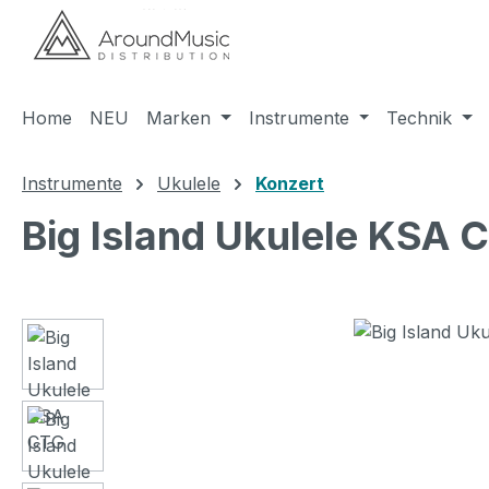
m Hauptinhalt springen
Zur Suche springen
Zur Hauptnavigation springen
Home
NEU
Marken
Instrumente
Technik
Instrumente
Ukulele
Konzert
Big Island Ukulele KSA 
Bildergalerie überspringen