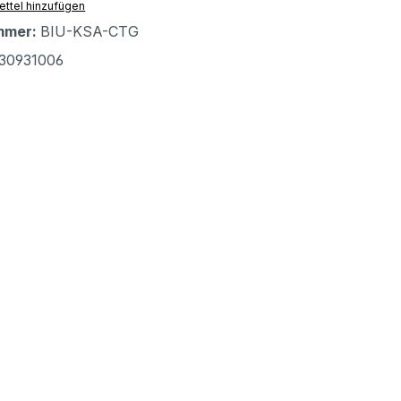
ttel hinzufügen
mmer:
BIU-KSA-CTG
30931006