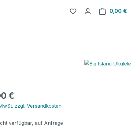
0,00 €
Ware
eis:
00 €
. MwSt. zzgl. Versandkosten
icht verfügbar, auf Anfrage