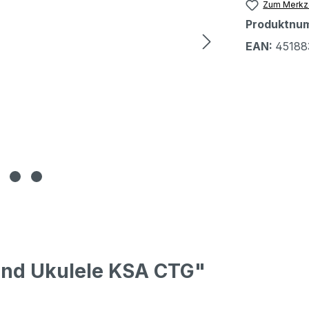
Zum Merkze
Produktnu
EAN:
45188
land Ukulele KSA CTG"