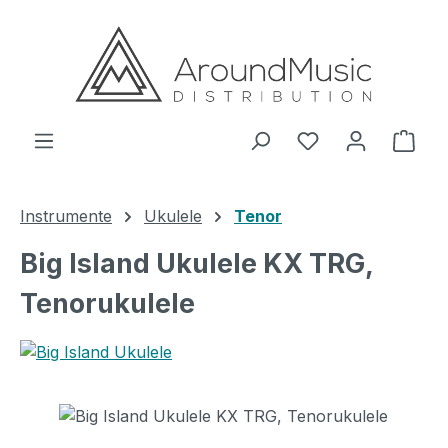
Zum Hauptinhalt springen
Ware
Instrumente
Ukulele
Tenor
Big Island Ukulele KX TRG,
Tenorukulele
Bildergalerie überspringen