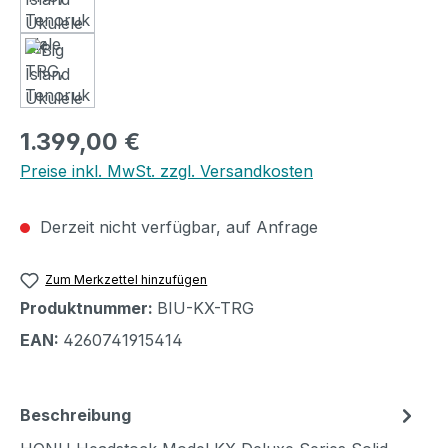
Regulärer Preis:
1.399,00 €
Preise inkl. MwSt. zzgl. Versandkosten
Derzeit nicht verfügbar, auf Anfrage
Zum Merkzettel hinzufügen
Produktnummer:
BIU-KX-TRG
EAN:
4260741915414
Beschreibung