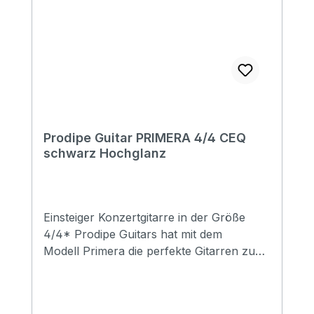
Prodipe Guitar PRIMERA 4/4 CEQ
schwarz Hochglanz
Einsteiger Konzertgitarre in der Größe
4/4* Prodipe Guitars hat mit dem
Modell Primera die perfekte Gitarren zum
Lernen erschaffen. Die Primera wurde
von der Holzauswahl, über Einstellung
der Saiten- sowie Steghöhe bis hin zum