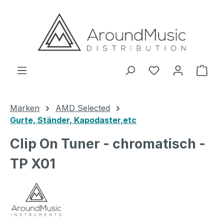
Zum Hauptinhalt springen
Ware
Marken
AMD Selected
Gurte, Ständer, Kapodaster,etc
Clip On Tuner - chromatisch -
TP X01