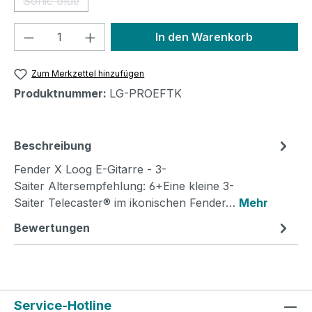
Sonic blue
(Diese Option ist zurzeit nicht verfügbar.)
Produkt Anzahl: Gib den gewünschten We
In den Warenkorb
Zum Merkzettel hinzufügen
Produktnummer:
LG-PROEFTK
Beschreibung
Fender X Loog E-Gitarre - 3-
Saiter Altersempfehlung: 6+Eine kleine 3-
Saiter Telecaster® im ikonischen Fender…
Mehr
Bewertungen
Service-Hotline