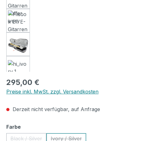
Regulärer Preis:
295,00 €
Preise inkl. MwSt. zzgl. Versandkosten
Derzeit nicht verfügbar, auf Anfrage
auswählen
Farbe
Black / Silver
Ivory / Silver