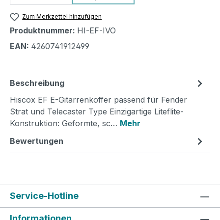
(Diese Option ist zurzeit nicht verfügbar.)
(Diese Option ist zurzeit nicht verfü
Zum Merkzettel hinzufügen
Produktnummer:
HI-EF-IVO
EAN:
4260741912499
Beschreibung
Hiscox EF E-Gitarrenkoffer passend für Fender
Strat und Telecaster Type Einzigartige Liteflite-
Konstruktion: Geformte, sc…
Mehr
Bewertungen
Service-Hotline
Informationen