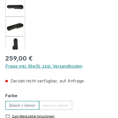
Regulärer Preis:
259,00 €
Preise inkl. MwSt. zzgl. Versandkosten
Derzeit nicht verfügbar, auf Anfrage
auswählen
Farbe
Black / Silver
Ivory / Silver
(Diese Option ist zurzeit nicht verfügbar.)
(Diese Option ist zurzeit nicht verfü
Zum Merkzettel hinzufügen