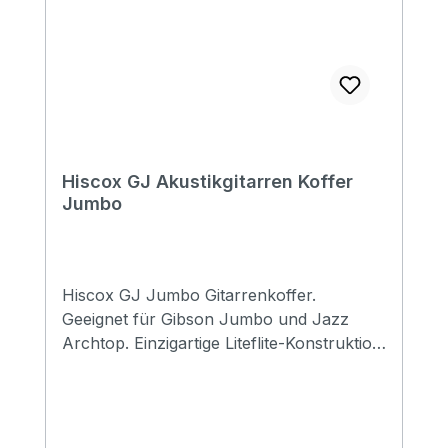
Hiscox GJ Akustikgitarren Koffer
Jumbo
Hiscox GJ Jumbo Gitarrenkoffer.
Geeignet für Gibson Jumbo und Jazz
Archtop. Einzigartige Liteflite-Konstruktion:
Geformte, schlagfeste A.B.S.-Kunststoff-
Außenschale in direkter Verbindung mit
einem Hightech-Schaumstoff-
Innenformteil Absorbiert Stöße, bietet