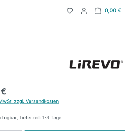
0,00 €
Ware
eis:
 €
. MwSt. zzgl. Versandkosten
fügbar, Lieferzeit: 1-3 Tage