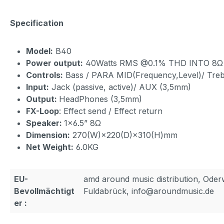
Specification
Model:
B40
Power output:
40Watts RMS @0.1% THD INTO 8Ω
Controls:
Bass / PARA MID(Frequency,Level)/ Trebl
Input:
Jack (passive, active)/ AUX (3,5mm)
Output:
HeadPhones (3,5mm)
FX-Loop
: Effect send / Effect return
Speaker:
1×6.5” 8Ω
Dimension:
270(W)×220(D)×310(H)mm
Net Weight:
6.0KG
EU-
amd around music distribution, Ode
Bevollmächtigt
Fuldabrück, info@aroundmusic.de
er :