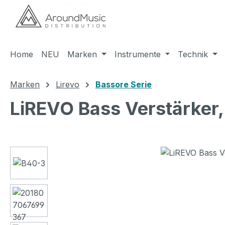
m Hauptinhalt springen
Zur Suche springen
Zur Hauptnavigation springen
Home
NEU
Marken
Instrumente
Technik
Marken
Lirevo
Bassore Serie
LiREVO Bass Verstärker
Bildergalerie überspringen