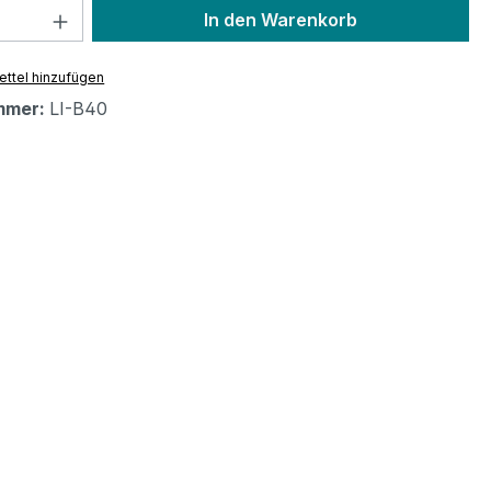
 Anzahl: Gib den gewünschten Wert ein 
In den Warenkorb
ttel hinzufügen
mmer:
LI-B40