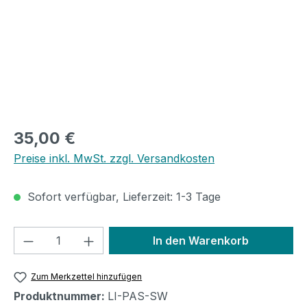
Regulärer Preis:
35,00 €
Preise inkl. MwSt. zzgl. Versandkosten
Sofort verfügbar, Lieferzeit: 1-3 Tage
Produkt Anzahl: Gib den gewünschten We
In den Warenkorb
Zum Merkzettel hinzufügen
Produktnummer:
LI-PAS-SW