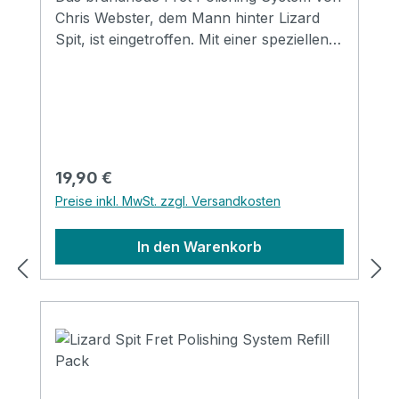
Chris Webster, dem Mann hinter Lizard
Spit, ist eingetroffen. Mit einer speziellen
Politur getränkte Tücher zur schnellen,
schonenden & perfekten Reinigung der
Bundstäbchen. Inkl. Schablone und
Poliertuch.
Regulärer Preis:
19,90 €
Preise inkl. MwSt. zzgl. Versandkosten
In den Warenkorb