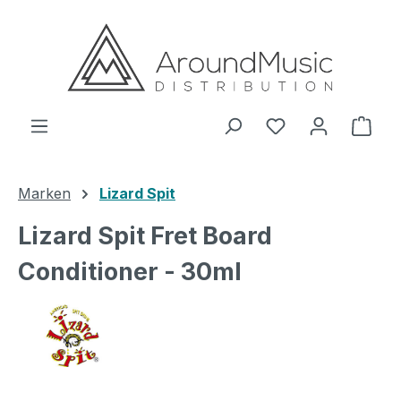
Zum Hauptinhalt springen
Ware
Marken
Lizard Spit
Lizard Spit Fret Board
Conditioner - 30ml