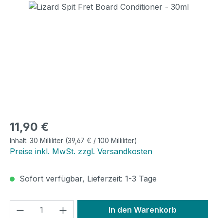
Bildergalerie überspringen
Regulärer Preis:
11,90 €
Inhalt:
30 Milliliter
(39,67 € / 100 Milliliter)
Preise inkl. MwSt. zzgl. Versandkosten
Sofort verfügbar, Lieferzeit: 1-3 Tage
Produkt Anzahl: Gib den gewünschten We
In den Warenkorb