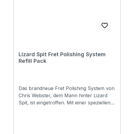
Lizard Spit Fret Polishing System
Refill Pack
Das brandneue Fret Polishing System von
Chris Webster, dem Mann hinter Lizard
Spit, ist eingetroffen. Mit einer speziellen
Politur getränkte Tücher zur schnellen,
schonenden & perfekten Reinigung der
Bundstäbchen. JETZT ENDLICH ALS
REFILL PACK