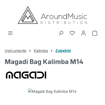
Zum Hauptinhalt springen
Ware
Instrumente
Kalimba
Zubehör
Magadi Bag Kalimba M14
Bildergalerie überspringen