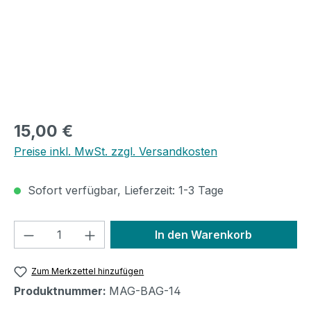
Regulärer Preis:
15,00 €
Preise inkl. MwSt. zzgl. Versandkosten
Sofort verfügbar, Lieferzeit: 1-3 Tage
Produkt Anzahl: Gib den gewünschten We
In den Warenkorb
Zum Merkzettel hinzufügen
Produktnummer:
MAG-BAG-14