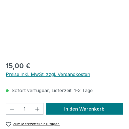
Regulärer Preis:
15,00 €
Preise inkl. MwSt. zzgl. Versandkosten
Sofort verfügbar, Lieferzeit: 1-3 Tage
Produkt Anzahl: Gib den gewünschten We
In den Warenkorb
Zum Merkzettel hinzufügen