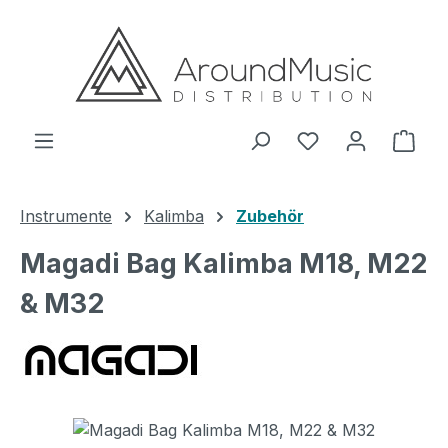
Zum Hauptinhalt springen
Ware
Instrumente
Kalimba
Zubehör
Magadi Bag Kalimba M18, M22
& M32
Bildergalerie überspringen