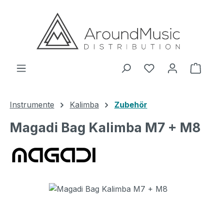
Zum Hauptinhalt springen
Ware
Instrumente
Kalimba
Zubehör
Magadi Bag Kalimba M7 + M8
Bildergalerie überspringen