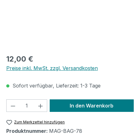
Regulärer Preis:
12,00 €
Preise inkl. MwSt. zzgl. Versandkosten
Sofort verfügbar, Lieferzeit: 1-3 Tage
Produkt Anzahl: Gib den gewünschten We
In den Warenkorb
Zum Merkzettel hinzufügen
Produktnummer:
MAG-BAG-78