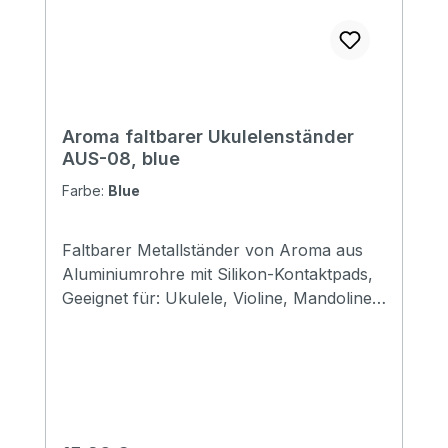
Aroma faltbarer Ukulelenständer
AUS-08, blue
Farbe:
Blue
Faltbarer Metallständer von Aroma aus
Aluminiumrohre mit Silikon-Kontaktpads,
Geeignet für: Ukulele, Violine, Mandoline
usw. Größe: 310*120*69mm (gefaltet)
Erhältlich in den Farben: black, red, gold,
silver, purple & blue