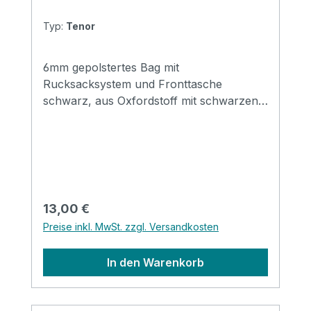
Typ:
Tenor
6mm gepolstertes Bag mit
Rucksacksystem und Fronttasche
schwarz, aus Oxfordstoff mit schwarzen
Dekostreifen. Größe: TenorFronttasche
stabiler Griff 6mm Polsterung
Rucksacktragegurte schwarz
Regulärer Preis:
13,00 €
Preise inkl. MwSt. zzgl. Versandkosten
In den Warenkorb