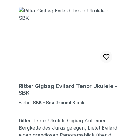
density foam padding Padding: 10 mm
Pockets: 1 large pocket ( DIN-A4 flat
pocket) Headstock protection: yes
Reflective logo and stripes: Yes. 1 stripes
at bottom Raincover included: No Front
pocket with organizer: No Adress tag: No
Aircraft hanger: No Weight: 0.48 kg
Length: 680 mm Upper Bout: 190mm
Lower Bout: 250 mm Depth: 80 mm
Ritter Gigbag Evilard Tenor Ukulele -
SBK
Farbe:
SBK - Sea Ground Black
Ritter Tenor Ukulele Gigbag Auf einer
Bergkette des Juras gelegen, bietet Evilard
einen grandiosen Panoramablick über das