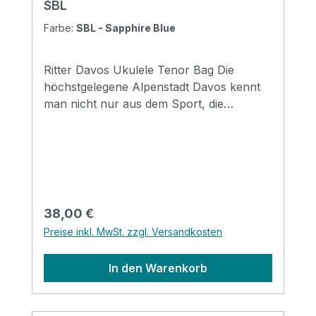
SBL
Farbe:
SBL - Sapphire Blue
Ritter Davos Ukulele Tenor Bag Die
höchstgelegene Alpenstadt Davos kennt
man nicht nur aus dem Sport, die
Vielseitigkeit, die dieser Ort bietet, ist
überall bekannt. Wie auch in den anderen
Ritter Serien bieten die Davos Taschen ein
breites Spektrum an Schutz und
komfortablem Handling bei Transport und
Lagerung. Taschen in Davoser Qualität
Regulärer Preis:
38,00 €
sind für den Alltag bei leichter bis mittlerer
Preise inkl. MwSt. zzgl. Versandkosten
Beanspruchung konzipiert. Mit coolen
Designmerkmalen, insbesondere mit der
In den Warenkorb
neuen Badge-Option, werden die Taschen
zu einem Ausdruck ihres persönlichen Stil
Specifications Padding construction: