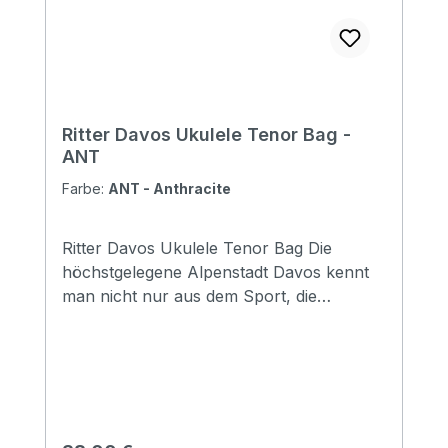
Aircraft hanger: No Weight: 0.48 kg
Length: 680 mm Upper Bout: 190mm
Lower Bout: 250 mm Depth: 80 mm
Ritter Davos Ukulele Tenor Bag -
ANT
Farbe:
ANT - Anthracite
Ritter Davos Ukulele Tenor Bag Die
höchstgelegene Alpenstadt Davos kennt
man nicht nur aus dem Sport, die
Vielseitigkeit, die dieser Ort bietet, ist
überall bekannt. Wie auch in den anderen
Ritter Serien bieten die Davos Taschen ein
breites Spektrum an Schutz und
komfortablem Handling bei Transport und
Lagerung. Taschen in Davoser Qualität