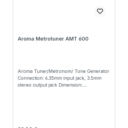
Aroma Metrotuner AMT 600
Aroma Tuner/Metronom/ Tone Generator
Connection: 6.35mm input jack, 3.5mm
stereo output jack Dimension:
107x72x20mm Weight: 250gr Charging
time: <2H Working time: >5H Accessories:
manual, pickup cable, USB Type-C cable