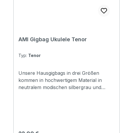
AMI Gigbag Ukulele Tenor
Typ:
Tenor
Unsere Hausgigbags in drei Größen
kommen in hochwertigem Material in
neutralem modischen silbergrau und
tragen nur unser Logo, ohne Schrift
Größe: Tenor stabiler Griff 12mm
Polsterung Rucksacktragegurte grau