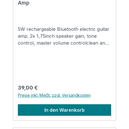
Amp
5W rechargeable Bluetooth electric guitar
amp. 2x 1,75inch speaker gain, tone
control, master volume controlclean and
distortion sound effect switchbluetooth
inside earphone & AUX output
Diemension: 125x 65 x 88 mm Weight:
363gr
Regulärer Preis:
39,00 €
Preise inkl. MwSt. zzgl. Versandkosten
In den Warenkorb