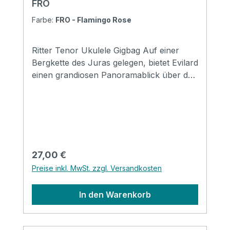
FRO
Farbe:
FRO - Flamingo Rose
Ritter Tenor Ukulele Gigbag Auf einer
Bergkette des Juras gelegen, bietet Evilard
einen grandiosen Panoramablick über das
Mittelland bis zu den Alpen. Zudem
befindet sich auf seinem Gemeindegebiet
die Schweizerische Sport Hochschule
Magglingen. Die Evilard-Serie ist die Basis
der sechs Qualitätsklassen von RITTER
2021. Mit Evilard deckt RITTER die
Regulärer Preis:
27,00 €
Grundbedürfnisse ab, die nach einfachem
Preise inkl. MwSt. zzgl. Versandkosten
Schutz und schnörkellosem Design
verlangen, ohne dabei auf Qualität zu
In den Warenkorb
verzichten. Mit Evilard kann eine große
Reise beginnen. Specifications Padding
construction: 13mm top/back, 10mm high