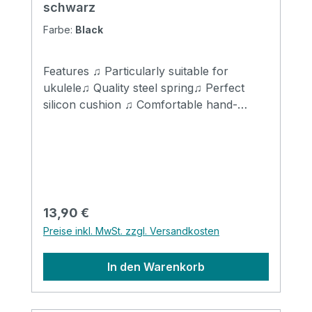
schwarz
Farbe:
Black
Features ♫ Particularly suitable for
ukulele♫ Quality steel spring♫ Perfect
silicon cushion ♫ Comfortable hand-
feeling♫ Easy to grip and move fast ♫
color: black
Regulärer Preis:
13,90 €
Preise inkl. MwSt. zzgl. Versandkosten
In den Warenkorb