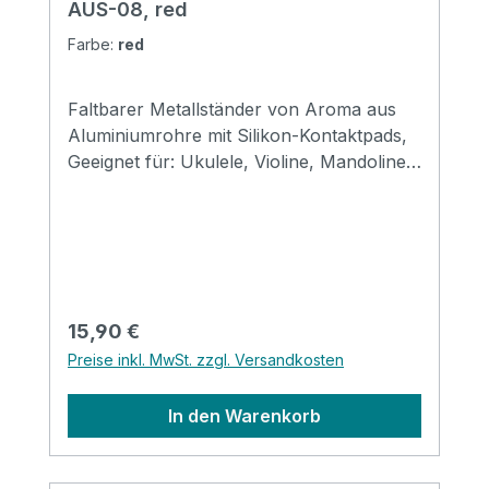
AUS-08, red
Farbe:
red
Faltbarer Metallständer von Aroma aus
Aluminiumrohre mit Silikon-Kontaktpads,
Geeignet für: Ukulele, Violine, Mandoline
usw. Größe: 310*120*69mm (gefaltet)
Erhältlich in den Farben: black, red, gold,
silver, purple & blue
Regulärer Preis:
15,90 €
Preise inkl. MwSt. zzgl. Versandkosten
In den Warenkorb