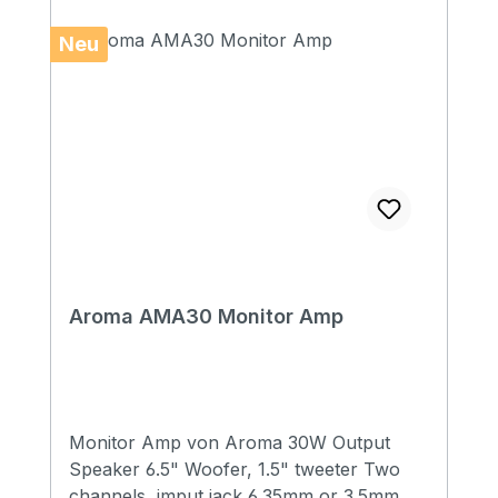
10mm high density, 5mm soft foam
Padding: 15 mm Pockets: 1 large pocket (
Neu
DIN-A4 flat pocket) Headstock
protection: yes Reflective logo and stripes:
Yes. 2 stripes at bottom Raincover
included: No Front pocket with organizer:
No Adress tag: No Aircraft hanger: No
Weight: 0,52 kg Length: 695 mm Upper
Bout: 180 mm Lower Bout: 245 mm
Depth: 90 mm
Aroma AMA30 Monitor Amp
Monitor Amp von Aroma 30W Output
Speaker 6.5" Woofer, 1.5" tweeter Two
channels, imput jack 6.35mm or 3.5mm