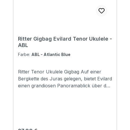
Ritter Gigbag Evilard Tenor Ukulele -
ABL
Farbe:
ABL - Atlantic Blue
Ritter Tenor Ukulele Gigbag Auf einer
Bergkette des Juras gelegen, bietet Evilard
einen grandiosen Panoramablick über das
Mittelland bis zu den Alpen. Zudem
befindet sich auf seinem Gemeindegebiet
die Schweizerische Sport Hochschule
Magglingen. Die Evilard-Serie ist die Basis
der sechs Qualitätsklassen von RITTER
2021. Mit Evilard deckt RITTER die