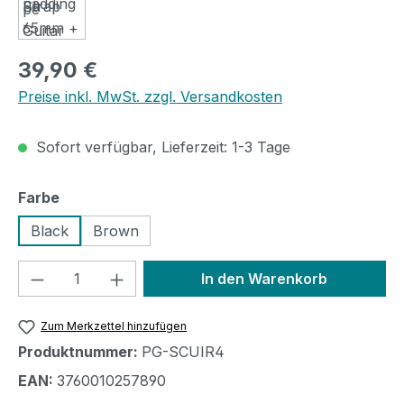
Regulärer Preis:
39,90 €
Preise inkl. MwSt. zzgl. Versandkosten
Sofort verfügbar, Lieferzeit: 1-3 Tage
auswählen
Farbe
Black
Brown
Produkt Anzahl: Gib den gewünschten We
In den Warenkorb
Zum Merkzettel hinzufügen
Produktnummer:
PG-SCUIR4
EAN:
3760010257890