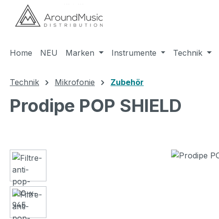
m Hauptinhalt springen
Zur Suche springen
Zur Hauptnavigation springen
Home
NEU
Marken
Instrumente
Technik
Technik
Mikrofonie
Zubehör
Prodipe POP SHIELD
Bildergalerie überspringen