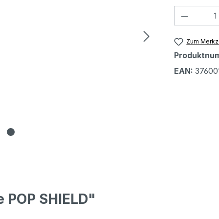
Produkt
Zum Merkze
Produktnu
EAN:
37600
e POP SHIELD"