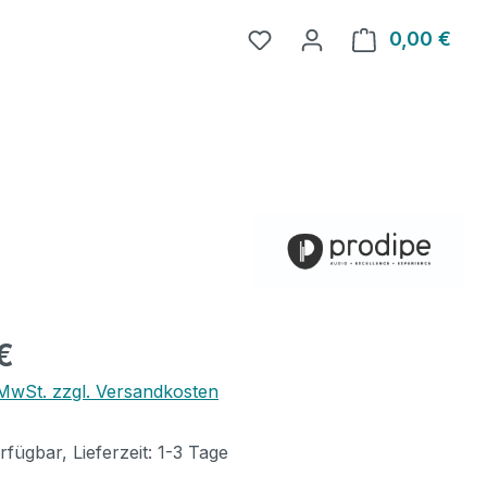
0,00 €
Ware
eis:
€
. MwSt. zzgl. Versandkosten
fügbar, Lieferzeit: 1-3 Tage