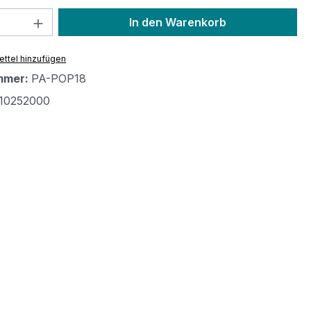
 Anzahl: Gib den gewünschten Wert ein 
In den Warenkorb
ttel hinzufügen
mmer:
PA-POP18
10252000