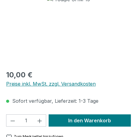
Regulärer Preis:
10,00 €
Preise inkl. MwSt. zzgl. Versandkosten
Sofort verfügbar, Lieferzeit: 1-3 Tage
Produkt Anzahl: Gib den gewünschten We
In den Warenkorb
Zum Merkzettel hinzufügen