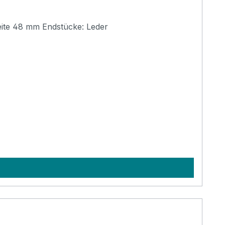
Hochwertiger Aria Gitarrengurt, handgefertigt in verschiedenen Farben. Länge 850-1500 mm (verstellbar) Breite 48 mm Endstücke: Leder