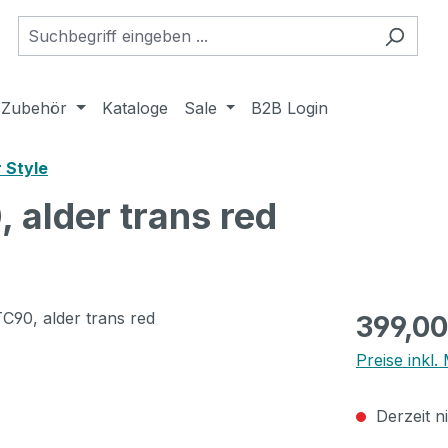
Zubehör
Kataloge
Sale
B2B Login
 Style
 alder trans red
Regulärer Pr
399,00
Preise inkl
Derzeit n