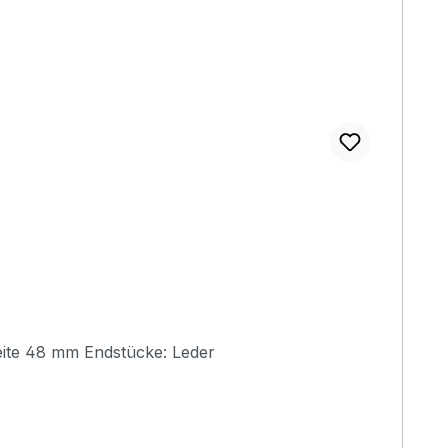
Hochwertiger Aria Gitarrengurt, handgefertigt in verschiedenen Farben. Länge 850-1500 mm (verstellbar) Breite 48 mm Endstücke: Leder