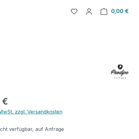
0,00 €
Ware
eis:
 €
. MwSt. zzgl. Versandkosten
icht verfügbar, auf Anfrage