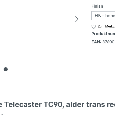
ausw
Finish
HB - hone
Zum Merkze
Produktnu
EAN:
37600
 Telecaster TC90, alder trans r