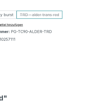
ählen
y burst
TRD - alder trans red
(Diese Option ist zurzeit nicht verfügbar.)
ttel hinzufügen
mmer:
PG-TC90-ALDER-TRD
10257111
ed"