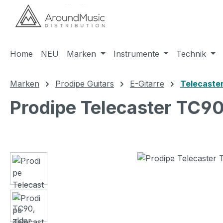
m Hauptinhalt springen
Zur Suche springen
Zur Hauptnavigation springen
Home
NEU
Marken
Instrumente
Technik
Marken
Prodipe Guitars
E-Gitarre
Telecaster
Prodipe Telecaster TC90,
Bildergalerie überspringen