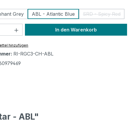
ählen
phant Grey
ABL - Atlantic Blue
SRD - Spicy Red
(Diese Option is
 Anzahl: Gib den gewünschten Wert ein 
In den Warenkorb
ttel hinzufügen
mmer:
RI-RGC3-CH-ABL
60979469
tar - ABL"