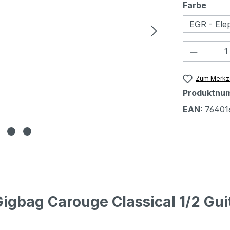
ausw
Farbe
EGR - Ele
Produkt
Zum Merkze
Produktnu
EAN:
76401
igbag Carouge Classical 1/2 Gui