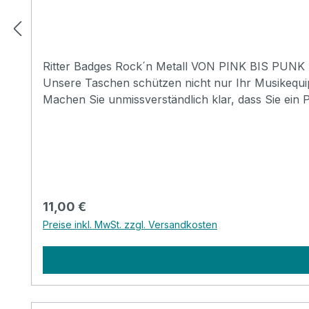
Ritter Badges Rock´n Metall VON PINK BIS PUN
Unsere Taschen schützen nicht nur Ihr Musikequip
Machen Sie unmissverständlich klar, dass Sie ein 
dass es gleich laut wird..! * Der Artikel besteht 
und Davos
Regulärer Preis:
11,00 €
Preise inkl. MwSt. zzgl. Versandkosten