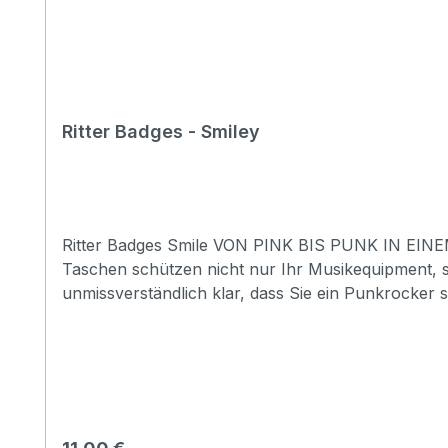
Ritter Badges - Smiley
Ritter Badges Smile VON PINK BIS PUNK IN EIN
Taschen schützen nicht nur Ihr Musikequipment, sonde
unmissverständlich klar, dass Sie ein Punkrocker s
gleich laut wird..! * Der Artikel besteht aus ein
Regulärer Preis: