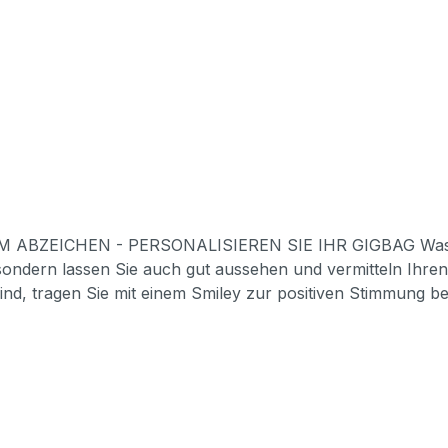
EM ABZEICHEN - PERSONALISIEREN SIE IHR GIGBAG Was s
rn lassen Sie auch gut aussehen und vermitteln Ihren Stil und
ind, tragen Sie mit einem Smiley zur positiven Stimmung be
em Set von drei verschiedenen Badges.Passende für die Tasc