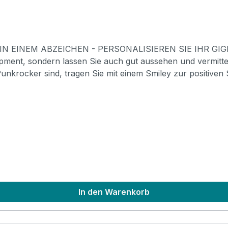
K IN EINEM ABZEICHEN - PERSONALISIEREN SIE IHR GIGBA
ment, sondern lassen Sie auch gut aussehen und vermitteln
Punkrocker sind, tragen Sie mit einem Smiley zur positiven
aus einem Set von drei verschiedenen Badges. Passende für 
In den Warenkorb