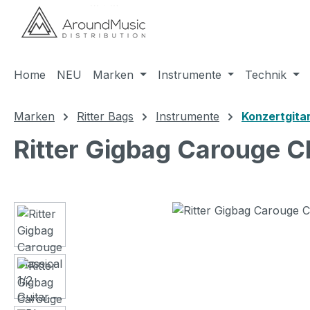
m Hauptinhalt springen
Zur Suche springen
Zur Hauptnavigation springen
Home
NEU
Marken
Instrumente
Technik
Marken
Ritter Bags
Instrumente
Konzertgita
Ritter Gigbag Carouge Cl
Bildergalerie überspringen