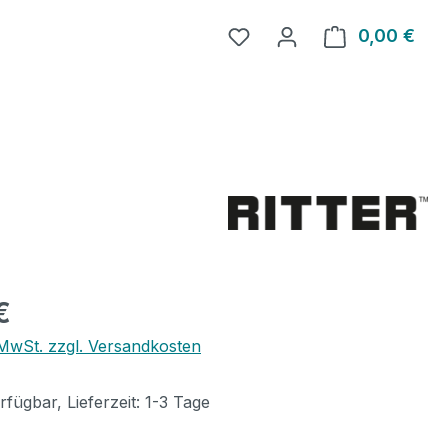
0,00 €
Ware
eis:
€
. MwSt. zzgl. Versandkosten
fügbar, Lieferzeit: 1-3 Tage