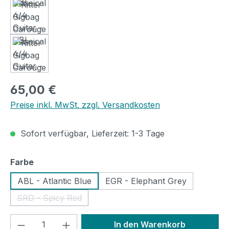
Regulärer Preis:
65,00 €
Preise inkl. MwSt. zzgl. Versandkosten
Sofort verfügbar, Lieferzeit: 1-3 Tage
auswählen
Farbe
ABL - Atlantic Blue
EGR - Elephant Grey
SRD - Spicy Red
(Diese Option ist zurzeit nicht verfügbar.)
Produkt Anzahl: Gib den gewünschten We
In den Warenkorb