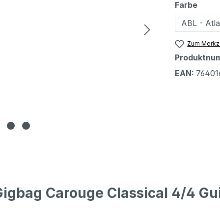
ausw
Farbe
ABL - Atla
Zum Merkze
Produktnu
EAN:
76401
Gigbag Carouge Classical 4/4 Gui