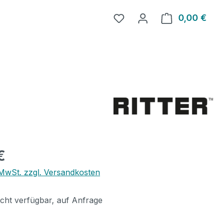
0,00 €
Ware
eis:
€
. MwSt. zzgl. Versandkosten
icht verfügbar, auf Anfrage