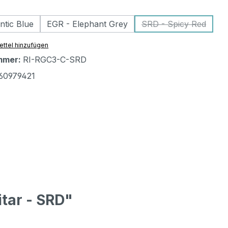
ählen
ntic Blue
EGR - Elephant Grey
SRD - Spicy Red
(Diese Option ist
ttel hinzufügen
mmer:
RI-RGC3-C-SRD
60979421
tar - SRD"