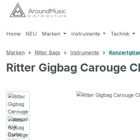
m Hauptinhalt springen
Zur Suche springen
Zur Hauptnavigation springen
Home
NEU
Marken
Instrumente
Technik
Marken
Ritter Bags
Instrumente
Konzertgita
Ritter Gigbag Carouge Cl
Bildergalerie überspringen