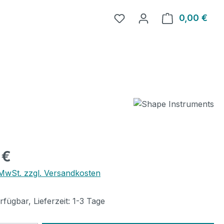
0,00 €
Ware
eis:
 €
. MwSt. zzgl. Versandkosten
fügbar, Lieferzeit: 1-3 Tage