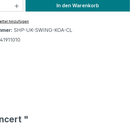
 Anzahl: Gib den gewünschten Wert ein 
In den Warenkorb
ttel hinzufügen
mmer:
SHP-UK-SWING-KOA-CL
41911010
ncert "