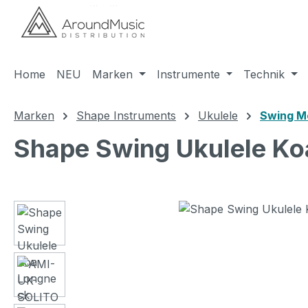
m Hauptinhalt springen
Zur Suche springen
Zur Hauptnavigation springen
Home
NEU
Marken
Instrumente
Technik
Marken
Shape Instruments
Ukulele
Swing M
Shape Swing Ukulele Ko
Bildergalerie überspringen