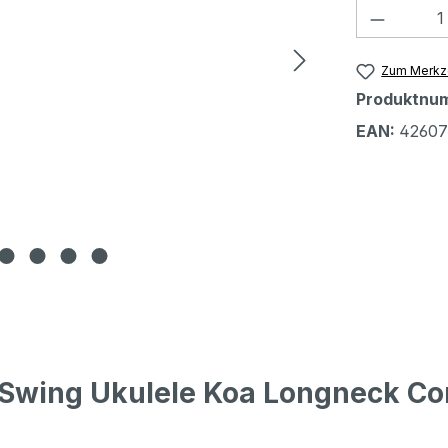
Produkt
Zum Merkze
Produktnu
EAN:
42607
Swing Ukulele Koa Longneck Co