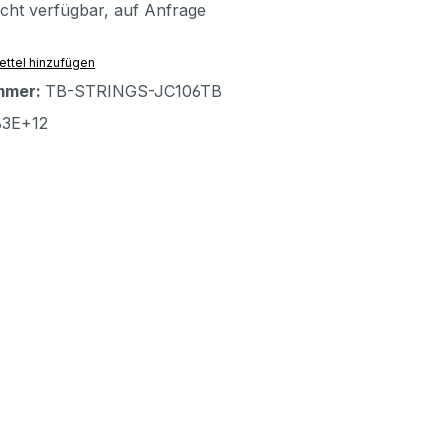
icht verfügbar, auf Anfrage
ttel hinzufügen
mmer:
TB-STRINGS-JC106TB
83E+12