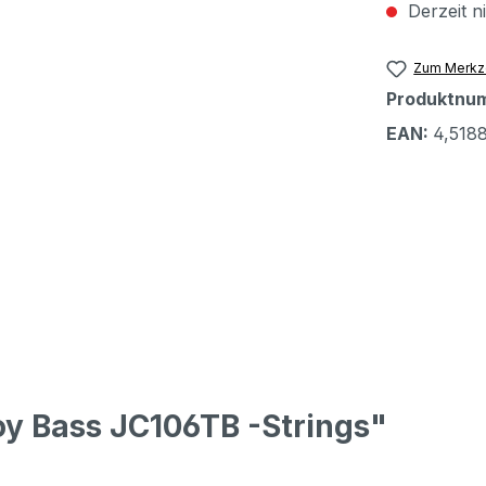
Derzeit n
Zum Merkze
Produktnu
EAN:
4,518
oy Bass JC106TB -Strings"