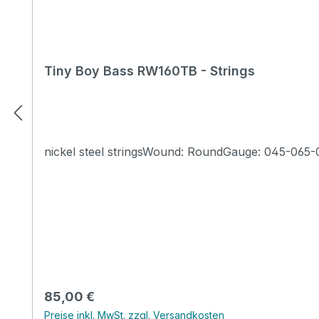
Tiny Boy Bass RW160TB - Strings
nickel steel stringsWound: RoundGauge: 045-06
Regulärer Preis:
85,00 €
Preise inkl. MwSt. zzgl. Versandkosten