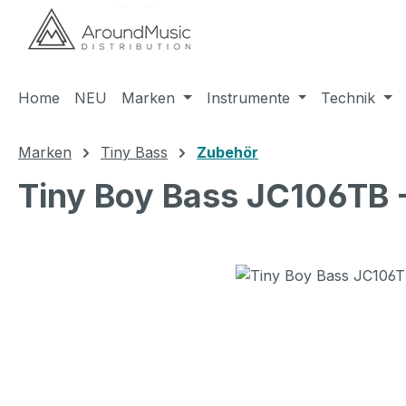
m Hauptinhalt springen
Zur Suche springen
Zur Hauptnavigation springen
Home
NEU
Marken
Instrumente
Technik
Marken
Tiny Bass
Zubehör
Tiny Boy Bass JC106TB 
Bildergalerie überspringen