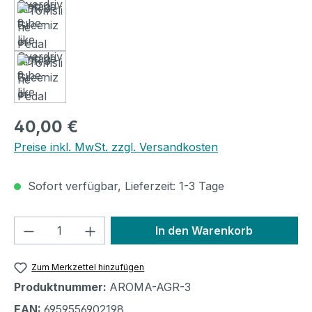
Regulärer Preis:
40,00 €
Preise inkl. MwSt. zzgl. Versandkosten
Sofort verfügbar, Lieferzeit: 1-3 Tage
Produkt Anzahl: Gib den gewünschten We
In den Warenkorb
Zum Merkzettel hinzufügen
Produktnummer:
AROMA-AGR-3
EAN:
6959556902198