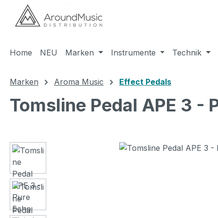
m Hauptinhalt springen
Zur Suche springen
Zur Hauptnavigation springen
Home
NEU
Marken
Instrumente
Technik
Marken
Aroma Music
Effect Pedals
Tomsline Pedal APE 3 - P
Bildergalerie überspringen