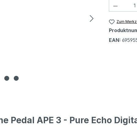
Produkt
Zum Merkze
Produktnu
EAN:
69595
e Pedal APE 3 - Pure Echo Digit