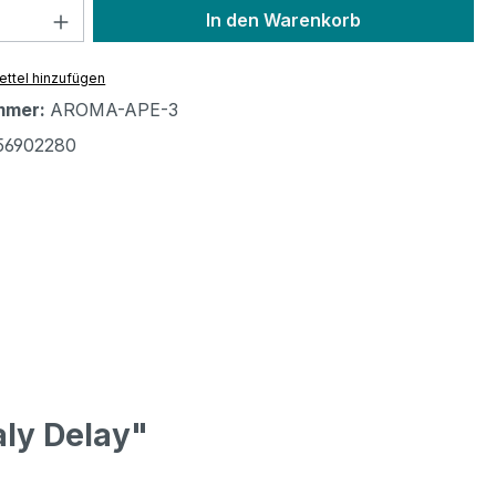
 Anzahl: Gib den gewünschten Wert ein 
In den Warenkorb
ttel hinzufügen
mmer:
AROMA-APE-3
56902280
aly Delay"