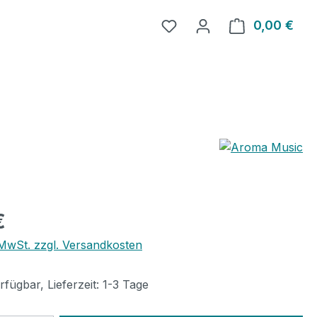
0,00 €
Ware
eis:
€
. MwSt. zzgl. Versandkosten
fügbar, Lieferzeit: 1-3 Tage