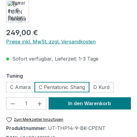
Regulärer Preis:
249,00 €
Preise inkl. MwSt. zzgl. Versandkosten
Sofort verfügbar, Lieferzeit: 1-3 Tage
auswählen
Tuning
C Amara
C Pentatonic Shang
D Kurd
Produkt Anzahl: Gib den gewünschten We
In den Warenkorb
Zum Merkzettel hinzufügen
Produktnummer:
UT-THP14-9-BK-CPENT