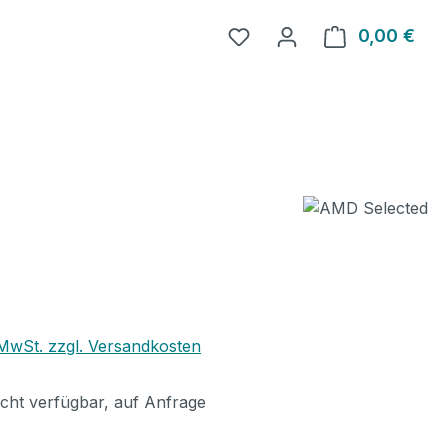
0,00 €
Ware
eis:
. MwSt. zzgl. Versandkosten
icht verfügbar, auf Anfrage