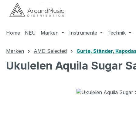
m Hauptinhalt springen
Zur Suche springen
Zur Hauptnavigation springen
Home
NEU
Marken
Instrumente
Technik
Marken
AMD Selected
Gurte, Ständer, Kapodas
Ukulelen Aquila Sugar S
Bildergalerie überspringen