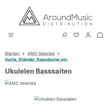
Zum Hauptinhalt springen
Ware
Marken
AMD Selected
Gurte, Ständer, Kapodaster,etc
Ukulelen Basssaiten
Bildergalerie überspringen