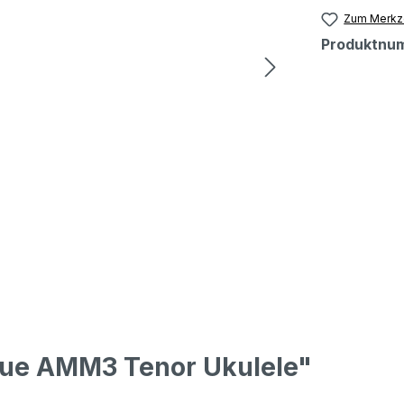
Zum Merkze
Produktnu
ue AMM3 Tenor Ukulele"