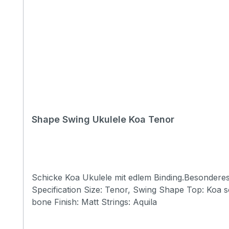
Shape Swing Ukulele Koa Tenor
Schicke Koa Ukulele mit edlem Binding.Besonderes 
Specification Size: Tenor, Swing Shape Top: Koa solid Back&side: Koa Neck: Mahogany FB&Bridge: Artifical Rosewood Binding: Pearl & Wood Nut&saddle: Ox
bone Finish: Matt Strings: Aquila