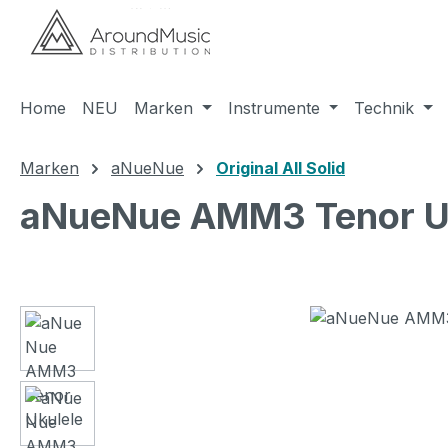
m Hauptinhalt springen
Zur Suche springen
Zur Hauptnavigation springen
Home
NEU
Marken
Instrumente
Technik
Marken
aNueNue
Original All Solid
aNueNue AMM3 Tenor U
Bildergalerie überspringen