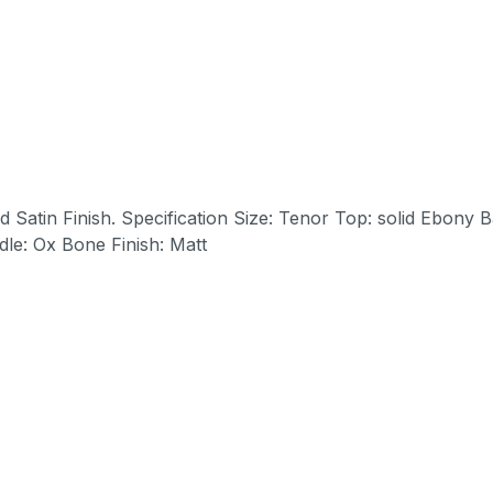
olid Ebony Back&side: Ebony Neck: Mahogany FB&Bridge:
le: Ox Bone Finish: Matt