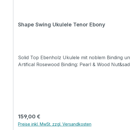
Shape Swing Ukulele Tenor Ebony
Solid Top Ebenholz Ukulele mit noblem Binding und Satin Finish. Specification Size: Tenor Top: s
Artifical Rosewood Binding: Pearl & Wood Nut&sadd
Regulärer Preis:
159,00 €
Preise inkl. MwSt. zzgl. Versandkosten