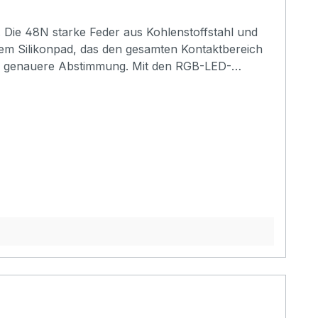
n. Die 48N starke Feder aus Kohlenstoffstahl und
hem Silikonpad, das den gesamten Kontaktbereich
und genauere Abstimmung. Mit den RGB-LED-
tunden Dauerbetrieb nach vollständiger
aketgewicht: 155 g So funktioniert der GRABTUNER