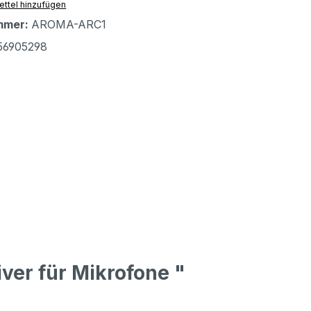
ttel hinzufügen
mmer:
AROMA-ARC1
56905298
ver für Mikrofone "