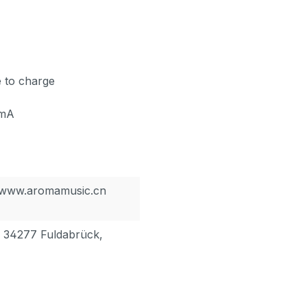
e to charge
0mA
, www.aromamusic.cn
, 34277 Fuldabrück,