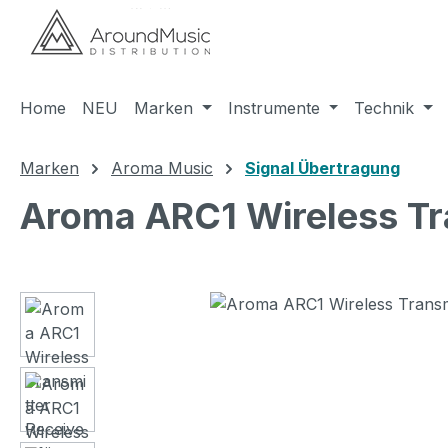
m Hauptinhalt springen
Zur Suche springen
Zur Hauptnavigation springen
Home
NEU
Marken
Instrumente
Technik
Marken
Aroma Music
Signal Übertragung
Aroma ARC1 Wireless Tra
Bildergalerie überspringen