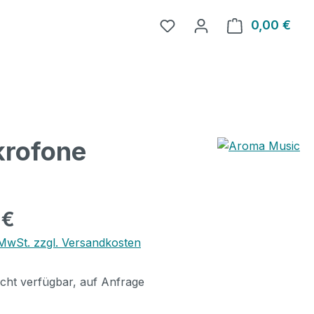
0,00 €
Ware
krofone
eis:
 €
. MwSt. zzgl. Versandkosten
icht verfügbar, auf Anfrage