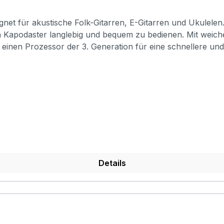
ignet für akustische Folk-Gitarren, E-Gitarren und Ukulele
n Kapodaster langlebig und bequem zu bedienen. Mit weic
t einen Prozessor der 3. Generation für eine schnellere 
ngsinformationen abrufen Der eingebaute Akku bietet 7 S
6,9 * 1,2 cmArtikelgewicht: 65 g Packungsgröße: 12,5 * 11,5 * 2,5 cm P
Details