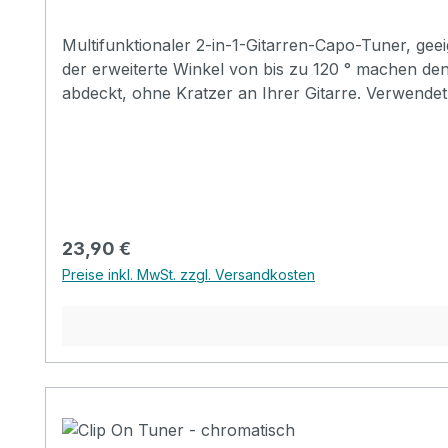
Multifunktionaler 2-in-1-Gitarren-Capo-Tuner, gee
der erweiterte Winkel von bis zu 120 ° machen de
abdeckt, ohne Kratzer an Ihrer Gitarre. Verwende
Anzeigen können Sie auf einfache Weise Abstimmu
Aufladung. Spezifikationen: Farbe: Schwarz / Silber (optional) Material: Zinklegierung + Silikon Batterie: 40mA Ladeschnittstelle: Micro-USB Artikelgröße: 9,1 *
Regulärer Preis:
23,90 €
Preise inkl. MwSt. zzgl. Versandkosten