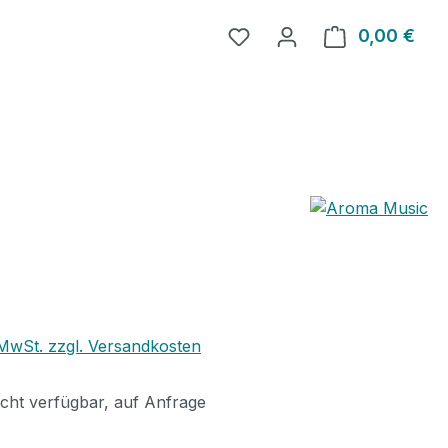
0,00 €
Ware
eis:
€
. MwSt. zzgl. Versandkosten
icht verfügbar, auf Anfrage