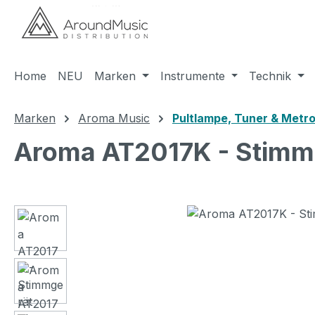
m Hauptinhalt springen
Zur Suche springen
Zur Hauptnavigation springen
Home
NEU
Marken
Instrumente
Technik
Marken
Aroma Music
Pultlampe, Tuner & Metr
Aroma AT2017K - Stimm
Bildergalerie überspringen