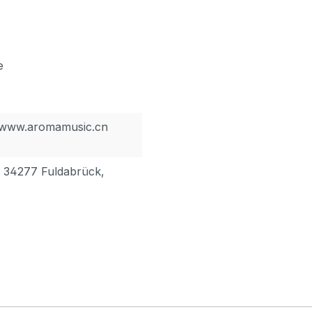
e
, www.aromamusic.cn
, 34277 Fuldabrück,