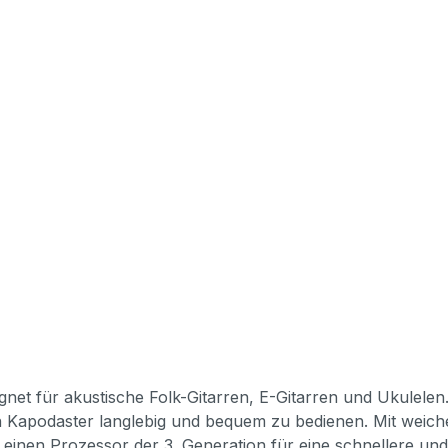
ignet für akustische Folk-Gitarren, E-Gitarren und Ukulele
n Kapodaster langlebig und bequem zu bedienen. Mit weic
t einen Prozessor der 3. Generation für eine schnellere 