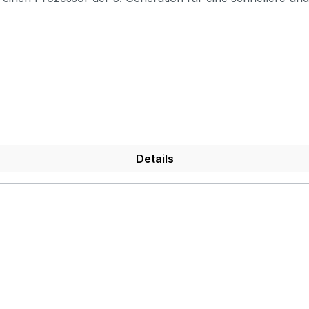
ngsinformationen abrufen Der eingebaute Akku bietet 7 S
6,9 * 1,2 cmArtikelgewicht: 65 g Packungsgröße: 12,5 * 11,5 * 2,5 cm P
Details