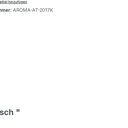
ttel hinzufügen
mmer:
AROMA-AT-2017K
sch "