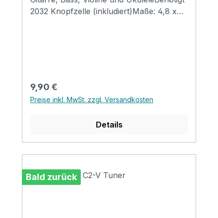
2032 Knopfzelle (inkludiert)Maße: 4,8 x
7,3 x 2,8 mmGewicht 23 Gramm
Regulärer Preis:
9,90 €
Preise inkl. MwSt. zzgl. Versandkosten
Details
Bald zurück