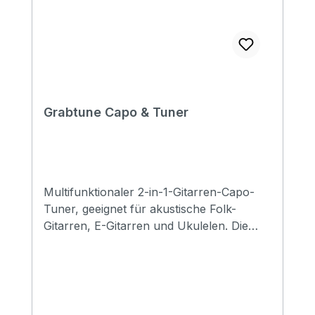
Grabtune Capo & Tuner
Multifunktionaler 2-in-1-Gitarren-Capo-
Tuner, geeignet für akustische Folk-
Gitarren, E-Gitarren und Ukulelen. Die
48N starke Feder aus Kohlenstoffstahl
und der erweiterte Winkel von bis zu 120 °
machen den Kapodaster langlebig und
bequem zu bedienen. Mit weichem
Silikonpad, das den gesamten