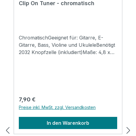
Clip On Tuner - chromatisch
ChromatischGeeignet für: Gitarre, E-
Gitarre, Bass, Violine und UkuleleBenötigt
2032 Knopfzelle (inkludiert)Maße: 4,8 x
7,3 x 2,8 mmGewicht 23 Gramm
Regulärer Preis:
7,90 €
Preise inkl. MwSt. zzgl. Versandkosten
In den Warenkorb