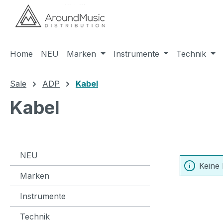
m Hauptinhalt springen
Zur Suche springen
Zur Hauptnavigation springen
Home
NEU
Marken
Instrumente
Technik
Sale
ADP
Kabel
Kabel
NEU
Keine
Marken
Instrumente
Technik